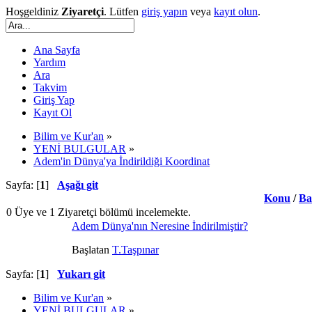
Hoşgeldiniz
Ziyaretçi
. Lütfen
giriş yapın
veya
kayıt olun
.
Ana Sayfa
Yardım
Ara
Takvim
Giriş Yap
Kayıt Ol
Bilim ve Kur'an
»
YENİ BULGULAR
»
Adem'in Dünya'ya İndirildiği Koordinat
Sayfa: [
1
]
Aşağı git
Konu
/
Ba
0 Üye ve 1 Ziyaretçi bölümü incelemekte.
Adem Dünya'nın Neresine İndirilmiştir?
Başlatan
T.Taşpınar
Sayfa: [
1
]
Yukarı git
Bilim ve Kur'an
»
YENİ BULGULAR
»