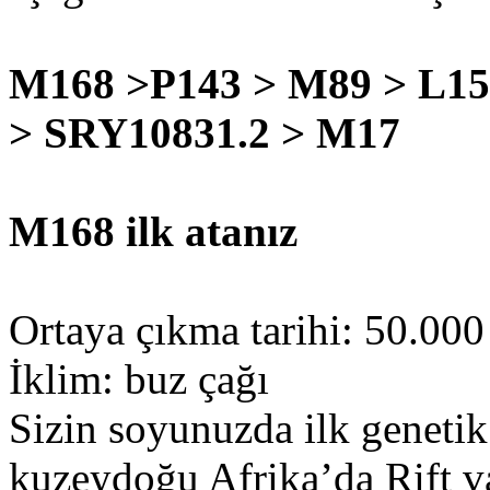
M168 >P143 > M89 > L15
> SRY10831.2 > M17
M168 ilk atanız
Ortaya çıkma tarihi: 50.000 
İklim: buz çağı
Sizin soyunuzda ilk genetik
kuzeydoğu Afrika’da Rift va