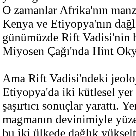
O zamanlar Afrika'nın manza
Kenya ve Etiyopya'nın dağlı
günümüzde Rift Vadisi'nin b
Miyosen Çağı'nda Hint Oky
Ama Rift Vadisi'ndeki jeolo
Etiyopya'da iki kütlesel yer
şaşırtıcı sonuçlar yarattı. 
magmanın devinimiyle yüze
bu iki ülkede dağlık yükselt