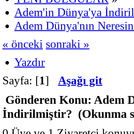
Adem'in Dünya'ya İndiril
Adem Dünya'nın Neresine 
« önceki
sonraki »
Yazdır
Sayfa: [
1
]
Aşağı git
Gönderen
Konu: Adem Dü
İndirilmiştir? (Okunma s
0 Üye ve 1 Ziyaretçi konuy