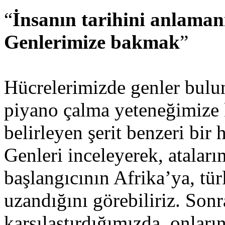
“
İnsanın tarihini anlamanı
Genlerimize bakmak
”
Hücrelerimizde genler bulun
piyano çalma yeteneğimize
belirleyen şerit benzeri bi
Genleri inceleyerek, ataları
başlangıcının Afrika’ya, tür
uzandığını görebiliriz. Sonra
karşılaştırdığımızda, onlar