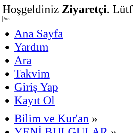
Hoşgeldiniz
Ziyaretçi
. Lüt
Ana Sayfa
Yardım
Ara
Takvim
Giriş Yap
Kayıt Ol
Bilim ve Kur'an
»
YENİ BULGULAR
»