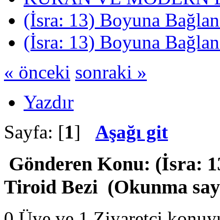
(İsra: 13) Boyuna Bağlan
(İsra: 13) Boyuna Bağlan
« önceki
sonraki »
Yazdır
Sayfa: [
1
]
Aşağı git
Gönderen
Konu: (İsra: 
Tiroid Bezi (Okunma sayı
0 Üye ve 1 Ziyaretçi konuy