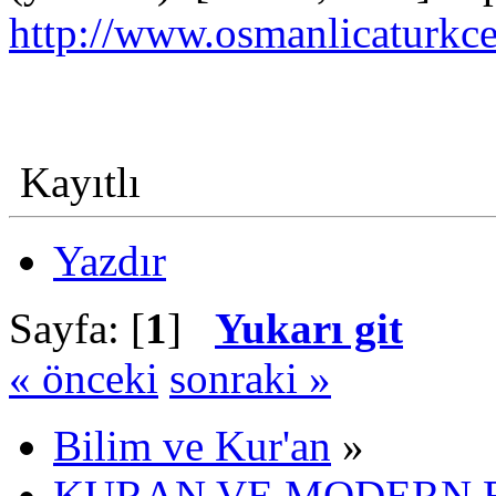
http://www.osmanlicatur
Kayıtlı
Yazdır
Sayfa: [
1
]
Yukarı git
« önceki
sonraki »
Bilim ve Kur'an
»
KURAN VE MODERN 