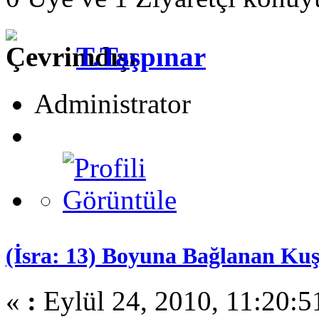
T.Taşpınar
Administrator
(İsra: 13) Boyuna Bağlanan Kuş 
«
:
Eylül 24, 2010, 11:20: