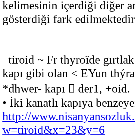
kelimesinin içerdiği diğer a
gösterdiği fark edilmektedir
tiroid ~ Fr thyroïde gırtla
kapı gibi olan < EYun thýr
*dhwer- kapı  der1, +oid.
• İki kanatlı kapıya benzeye
http://www.nisanyansozluk
w=tiroid&x=23&y=6