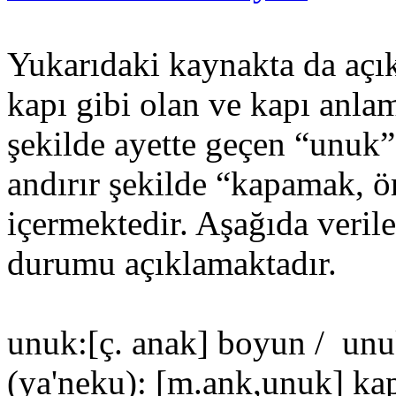
Yukarıdaki kaynakta da açık
kapı gibi olan ve kapı anlam
şekilde ayette geçen “unuk”
andırır şekilde “kapamak, ö
içermektedir. Aşağıda veril
durumu açıklamaktadır.
unuk:[ç. anak] boyun / un
(ya'neku): [m.ank,unuk] ka