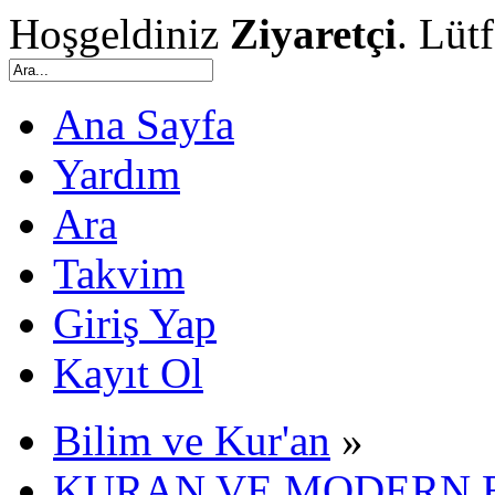
Hoşgeldiniz
Ziyaretçi
. Lüt
Ana Sayfa
Yardım
Ara
Takvim
Giriş Yap
Kayıt Ol
Bilim ve Kur'an
»
KURAN VE MODERN 