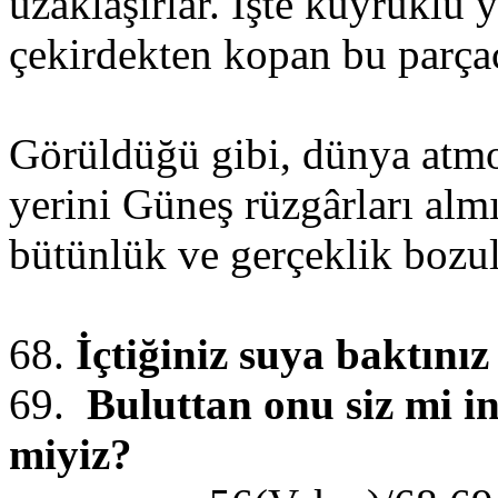
uzaklaşırlar. İşte kuyruklu 
çekirdekten kopan bu parçac
Görüldüğü gibi, dünya atmo
yerini Güneş rüzgârları alm
bütünlük ve gerçeklik bozu
68.
İçtiğiniz suya baktınız
69.
Buluttan onu siz mi in
miyiz?