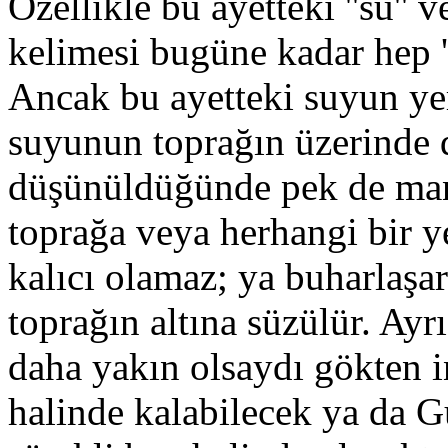
Özellikle bu ayetteki ''su'' 
kelimesi bugüne kadar hep '
Ancak bu ayetteki suyun y
suyunun toprağın üzerinde
düşünüldüğünde pek de man
toprağa veya herhangi bir 
kalıcı olamaz; ya buharlaşa
toprağın altına süzülür. Ay
daha yakın olsaydı gökten i
halinde kalabilecek ya da G