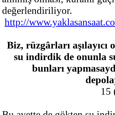
değerlendiriliyor.
http://www.yaklasansaat.c
Biz, rüzgârları aşılayıcı
su indirdik de onunla su
bunları yapmasaydık
depola
15 
Bu ayette de gökten su indi