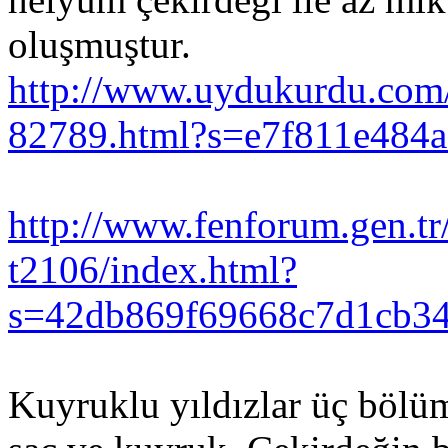
oluşmuştur.
http://www.uydukurdu.com
82789.html?s=e7f811e484
http://www.fenforum.gen.tr
t2106/index.html?
s=42db869f69668c7d1cb3
Kuyruklu yıldızlar üç bölü