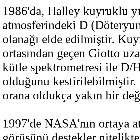
1986'da, Halley kuyruklu y
atmosferindeki D (Döteryum
olanağı elde edilmiştir. Ku
ortasından geçen Giotto uza
kütle spektrometresi ile D/
olduğunu kestirilebilmiştir
orana oldukça yakın bir değ
1997'de NASA'nın ortaya att
görüşünü destekler nitelikte