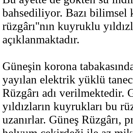
bahsediliyor. Bazı bilimsel 
rüzgârı''nın kuyruklu yıldı
açıklanmaktadır.
Güneşin korona tabakasında
yayılan elektrik yüklü tane
Rüzgârı adı verilmektedir.
yıldızların kuyrukları bu rü
uzanırlar. Güneş Rüzgârı, p
helyum çekirdeği ile az mik