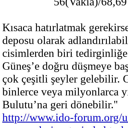
56(Vakıa)/68,69
Kısaca hatırlatmak gerekirs
deposu olarak adlandırılabi
cisimlerden biri tedirginliğ
Güneş’e doğru düşmeye başl
çok çeşitli şeyler gelebilir. 
binlerce veya milyonlarca 
Bulutu’na geri dönebilir.''
http://www.ido-forum.org/