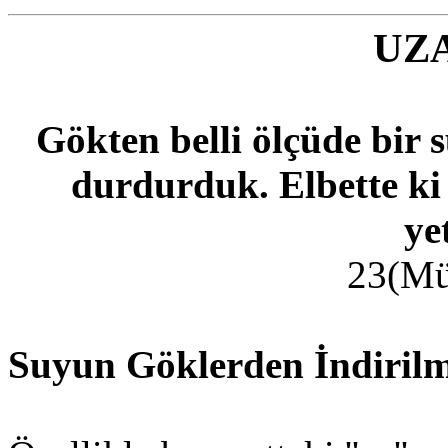
UZ
Gökten belli ölçüde bir 
durdurduk. Elbette ki
ye
23(Mü
Suyun Göklerden İndirilm