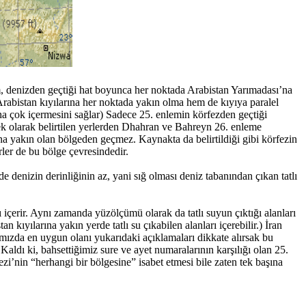
lem, denizden geçtiği hat boyunca her noktada Arabistan Yarımadası’na
 Arabistan kıyılarına her noktada yakın olma hem de kıyıya paralel
aha çok içermesini sağlar) Sadece 25. enlemin körfezden geçtiği
nek olarak belirtilen yerlerden Dhahran ve Bahreyn 26. enleme
na yakın olan bölgeden geçmez. Kaynakta da belirtildiği gibi körfezin
erler de bu bölge çevresindedir.
 denizin derinliğinin az, yani sığ olması deniz tabanından çıkan tatlı
içerir. Aynı zamanda yüzölçümü olarak da tatlı suyun çıktığı alanları
kıyılarına yakın yerde tatlı su çıkabilen alanları içerebilir.) İran
ımızda en uygun olanı yukarıdaki açıklamaları dikkate alırsak bu
ldı ki, bahsettiğimiz sure ve ayet numaralarının karşılığı olan 25.
zi’nin “herhangi bir bölgesine” isabet etmesi bile zaten tek başına