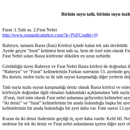
Birinin suyu tatlı, birinin suyu tuz
Furat :1.Tatlı su. 2.Fırat Nehri
http://www.osmanlicaturkce.com/?k=f%FCrat&t=@
Bahreyn, tamamı Basra (İran) Körfezi içinde kalan tek ada devletidir.
Ayette geçen “furat” kelimesi hem tatlı su, hem de özel isim olarak Fı
Fırat Nehri suları Basra körfezine dökülen en uzun nehirdir.
Görüldüğü üzere Bahreyn ve Fırat Nehri Basra körfezi ile doğrudan ilgi
“Bahreyn” ve “Furat” kelimelerinin Furkan suresinin 53. ayetinde geç
Bu durum, neden tuzlu su ile tatlı suyun karışmadığı diğer yerlerin de
Tatlı suyla tuzlu suyun karışmadığı deniz olarak Basra körfezi ve enl
körfeziyle doğrudan ilgili olmaları hakkındaki açıklamalara 'tatlı suyla
(Furat, özel isim olarak Fırat nehri anlamına geliyordu) kelimeleri ay
“iki deniz” ve “furat” kelimelerinin bir arada bulunduğu başka bir aye
kelimelerinin bir arada bulunduğu bir ayet daha var. Fatır suresi 12.aye
Kuran da iki deniz ifadesinin geçtiği üç ayet daha vardır. Kehf 60, N
nedense bir tek iki deniz ve Fırat nehri anlamlarını içeren diğer ayet