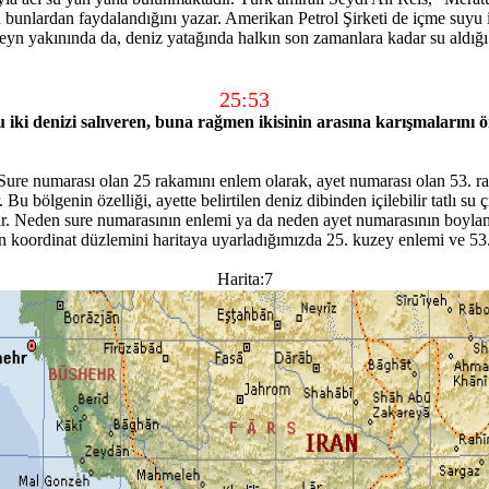
n bunlardan faydalandığını yazar. Amerikan Petrol Şirketi de içme suyu
n yakınında da, deniz yatağında halkın son zamanlara kadar su aldığı t
25:53
lu iki denizi salıveren, buna rağmen ikisinin arasına karışmalarını ö
. Sure numarası olan 25 rakamını enlem olarak, ayet numarası olan 53. r
. Bu bölgenin özelliği, ayette belirtilen deniz dibinden içilebilir tatlı s
ır. Neden sure numarasının enlemi ya da neden ayet numarasının boylamı
 için koordinat düzlemini haritaya uyarladığımızda 25. kuzey enlemi ve 5
Harita:7