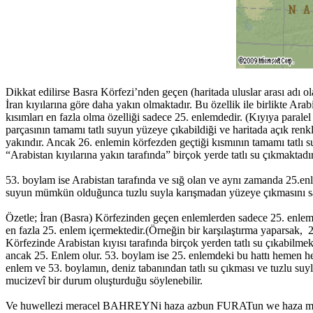
Dikkat edilirse Basra Körfezi’nden geçen (haritada uluslar arası adı o
İran kıyılarına göre daha yakın olmaktadır. Bu özellik ile birlikte Ar
kısımları en fazla olma özelliği sadece 25. enlemdedir. (Kıyıya parale
parçasının tamamı tatlı suyun yüzeye çıkabildiği ve haritada açık ren
yakındır. Ancak 26. enlemin körfezden geçtiği kısmının tamamı tatlı s
“Arabistan kıyılarına yakın tarafında” birçok yerde tatlı su çıkmaktadır
53. boylam ise Arabistan tarafında ve sığ olan ve aynı zamanda 25.enle
suyun mümkün olduğunca tuzlu suyla karışmadan yüzeye çıkmasını s
Özetle; İran (Basra) Körfezinden geçen enlemlerden sadece 25. enlem k
en fazla 25. enlem içermektedir.(Örneğin bir karşılaştırma yaparsak, 26
Körfezinde Arabistan kıyısı tarafında birçok yerden tatlı su çıkabilme
ancak 25. Enlem olur. 53. boylam ise 25. enlemdeki bu hattı hemen hem
enlem ve 53. boylamın, deniz tabanından tatlı su çıkması ve tuzlu suyl
mucizevî bir durum oluşturduğu söylenebilir.
Ve huwellezi meracel BAHREYNi haza azbun FURATun we haza mil