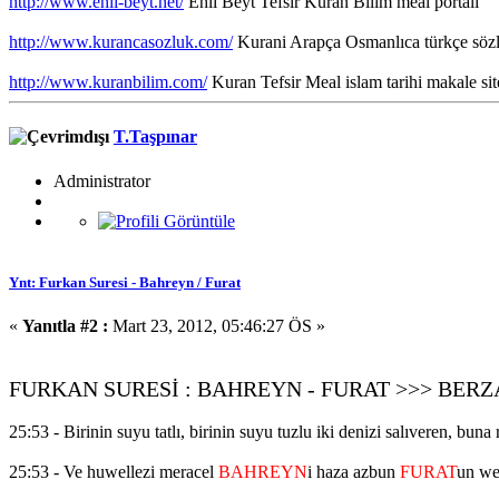
http://www.ehli-beyt.net/
Ehli Beyt Tefsir Kuran Bilim meal portali
http://www.kurancasozluk.com/
Kurani Arapça Osmanlıca türkçe sözlü
http://www.kuranbilim.com/
Kuran Tefsir Meal islam tarihi makale sit
T.Taşpınar
Administrator
Ynt: Furkan Suresi - Bahreyn / Furat
«
Yanıtla #2 :
Mart 23, 2012, 05:46:27 ÖS »
FURKAN SURESİ : BAHREYN - FURAT >>> BERZAH / 
25:53 - Birinin suyu tatlı, birinin suyu tuzlu iki denizi salıveren, buna
25:53 - Ve huwellezi meracel
BAHREYN
i haza azbun
FURAT
un we