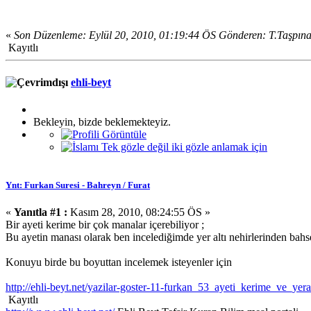
«
Son Düzenleme: Eylül 20, 2010, 01:19:44 ÖS Gönderen: T.Taşpın
Kayıtlı
ehli-beyt
Bekleyin, bizde beklemekteyiz.
Ynt: Furkan Suresi - Bahreyn / Furat
«
Yanıtla #1 :
Kasım 28, 2010, 08:24:55 ÖS »
Bir ayeti kerime bir çok manalar içerebiliyor ;
Bu ayetin manası olarak ben incelediğimde yer altı nehirlerinden bah
Konuyu birde bu boyuttan incelemek isteyenler için
http://ehli-beyt.net/yazilar-goster-11-furkan_53_ayeti_kerime_ve_yeral
Kayıtlı