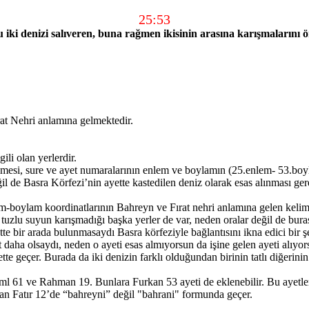
25:53
lu iki denizi salıveren, buna rağmen ikisinin arasına karışmalarını ö
rat Nehri anlamına gelmektedir.
li olan yerlerdir.
mesi, sure ve ayet numaralarının enlem ve boylamın (25.enlem- 53.boyla
ğil de Basra Körfezi’nin ayette kastedilen deniz olarak esas alınması ger
em-boylam koordinatlarının Bahreyn ve Fırat nehri anlamına gelen kelime
 tuzlu suyun karışmadığı başka yerler de var, neden oralar değil de burası
ette bir arada bulunmasaydı Basra körfeziyle bağlantısını ikna edici bir
t daha olsaydı, neden o ayeti esas almıyorsun da işine gelen ayeti alıyo
tte geçer. Burada da iki denizin farklı olduğundan birinin tatlı diğerini
eml 61 ve Rahman 19. Bunlara Furkan 53 ayeti de eklenebilir. Bu ayetler
 olan Fatır 12’de “bahreyni” değil "bahrani" formunda geçer.