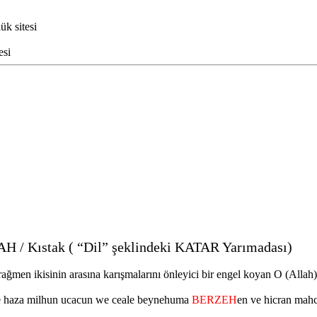
k sitesi
esi
Kıstak ( “Dil” şeklindeki KATAR Yarımadası)
 rağmen ikisinin arasına karışmalarını önleyici bir engel koyan O (Allah)t
 haza milhun ucacun we ceale beynehuma
BERZEH
en ve hicran mahc