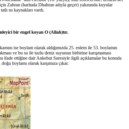
 için Zahran (haritada Dhahran adıyla geçer) yakınında kuyular
atlı su kaynakları vardı.
nleyici bir engel koyan O (Allah)tır.
akamını ise boylam olarak aldığımızda 25. enlem ile 53. boylamın
u çıkması ve bu su ile tuzlu deniz suyunun birbirine karışmaması
 ifade ettiğine dair Ankebut Suresiyle ilgili açıklamalar bu konuda
3. doğu boylamı olarak karşımıza çıkar.