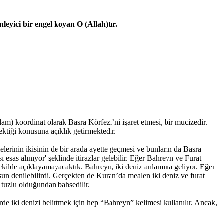
nleyici bir engel koyan O (Allah)tır.
m) koordinat olarak Basra Körfezi’ni işaret etmesi, bir mucizedir.
ektiği konusuna açıklık getirmektedir.
lerinin ikisinin de bir arada ayette geçmesi ve bunların da Basra
 esas alınıyor' şeklinde itirazlar gelebilir. Eğer Bahreyn ve Furat
 şekilde açıklayamayacaktık. Bahreyn, iki deniz anlamına geliyor. Eğer
rsun denilebilirdi. Gerçekten de Kuran’da mealen iki deniz ve furat
n tuzlu olduğundan bahsedilir.
de iki denizi belirtmek için hep “Bahreyn” kelimesi kullanılır. Ancak,