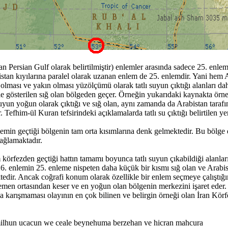
lan Persian Gulf olarak belirtilmiştir) enlemler arasında sadece 25. en
abistan kıyılarına paralel olarak uzanan enlem de 25. enlemdir. Yani hem
l olması ve yakın olması yüzölçümü olarak tatlı suyun çıktığı alanları d
kle gösterilen sığ olan bölgeden geçer. Örneğin yukarıdaki kaynakta ör
uyun yoğun olarak çıktığı ve sığ olan, aynı zamanda da Arabistan tarafı
. Tefhim-ül Kuran tefsirindeki açıklamalarda tatlı su çıktığı belirtilen y
min geçtiği bölgenin tam orta kısımlarına denk gelmektedir. Bu bölge de
ağlamaktadır.
örfezden geçtiği hattın tamamı boyunca tatlı suyun çıkabildiği alanları 
. enlemin 25. enleme nispeten daha küçük bir kısmı sığ olan ve Arabistan 
ktedir. Ancak coğrafi konum olarak özellikle bir enlem seçmeye çalıştığ
en ortasından keser ve en yoğun olan bölgenin merkezini işaret eder. Ka
a karışmaması olayının en çok bilinen ve belirgin örneği olan İran Körfe
hun ucacun we ceale beynehuma berzehan ve hicran mahcura