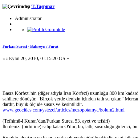
T.Taşpınar
Administrator
Furkan Suresi - Bahreyn / Furat
«
:
Eylül 20, 2010, 01:15:20 ÖS »
Basra Körfezi'nin (diğer adıyla İran Körfezi) uzunluğu 800 km kadardır
sahillere dönüşür. “Birçok yerde denizin içinden tatlı su çıkar.” Mercan 
dardır, büyük ölçüde susuz ve kesintilidir.
www.geocities.com/ystezel/articles/mezopotamya/bolum2.html
(Tefhimü-l Kuran’dan/Furkan Suresi 53. ayet ve tefsiri)
İki denizi (birbirine) salıp katan O'dur; bu, tatlı, susuzluğu giderici, 
Bu olgu, denizde ve karada pek çok yerde görülmektedir, yani tatlı su