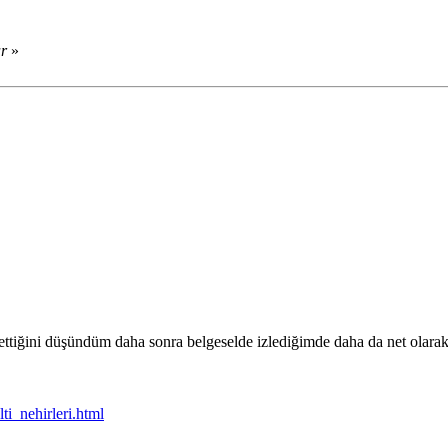
ar
»
settiğini düşündüm daha sonra belgeselde izlediğimde daha da net olara
ti_nehirleri.html