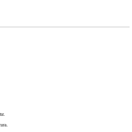
ır.
ura.