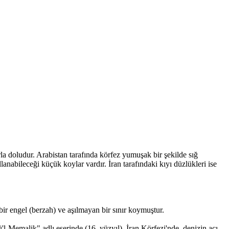
rla doludur. Arabistan tarafında körfez yumuşak bir şekilde sığ
llanabileceği küçük koylar vardır. İran tarafındaki kıyı düzlükleri ise
) bir engel (berzah) ve aşılmayan bir sınır koymuştur.
l-Memalik" adlı eserinde (16. yüzyıl), İran Körfezi'nde, denizin acı