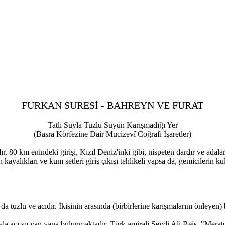
FURKAN SURESİ - BAHREYN VE FURAT
Tatlı Suyla Tuzlu Suyun Karışmadığı Yer
(Basra Körfezine Dair Mucizevî Coğrafi İşaretler)
. 80 km enindeki girişi, Kızıl Deniz'inki gibi, nispeten dardır ve adala
kayalıkları ve kum setleri giriş çıkışı tehlikeli yapsa da, gemicilerin ku
bu da tuzlu ve acıdır. İkisinin arasında (birbirlerine karışmalarını önleyen
yla acı su yan yana bulunmaktadır. Türk amirali Seydi Ali Reis, "Meratü'