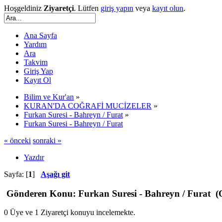
Hoşgeldiniz
Ziyaretçi
. Lütfen
giriş yapın
veya
kayıt olun
.
Ana Sayfa
Yardım
Ara
Takvim
Giriş Yap
Kayıt Ol
Bilim ve Kur'an
»
KURAN'DA COĞRAFİ MUCİZELER
»
Furkan Suresi - Bahreyn / Furat
»
Furkan Suresi - Bahreyn / Furat
« önceki
sonraki »
Yazdır
Sayfa: [
1
]
Aşağı git
Gönderen
Konu: Furkan Suresi - Bahreyn / Furat (
0 Üye ve 1 Ziyaretçi konuyu incelemekte.