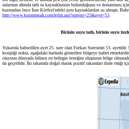
sularının altında tatlı su kaynaklarının bulunduğunu ve donanması içi
kazmadan önce İran Körfezi'ndeki aynı kaynaklardan su almıştı. Bahrey
http://www.kuranmeali.com/tefsir.asp?sureno=25&ayet=53
Birinin suyu tatlı, birinin suyu tuz
Yukarıda bahsedilen ayet 25. sure olan Furkan Suresinin 53. ayetidir
kesiştiği nokta, aşağıdaki haritada gösterilen bölgeye isabet etmektedir
olayının dünyada bilinen en belirgin örneğini oluşturan bölge olmasıd
da geçerlidir. İki rakamda doğal olarak pozitif rakamları ifade ettiği