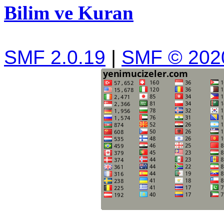
Bilim ve Kuran
SMF 2.0.19
|
SMF © 202