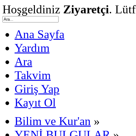
Hoşgeldiniz
Ziyaretçi
. Lüt
Ana Sayfa
Yardım
Ara
Takvim
Giriş Yap
Kayıt Ol
Bilim ve Kur'an
»
YENİ BULGULAR
»