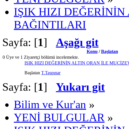
IŞIK HIZI DEĞERİNİN
BAĞINTILARI
Sayfa: [
1
]
Aşağı git
Konu
/
Başlatan
0 Üye ve 1 Ziyaretçi bölümü incelemekte.
IŞIK HIZI DEĞERİNİN ALTIN ORAN İLE MUCİZE
Başlatan
T.Taşpınar
Sayfa: [
1
]
Yukarı git
Bilim ve Kur'an
»
YENİ BULGULAR
»