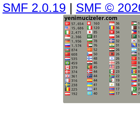
SMF 2.0.19
|
SMF © 202