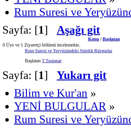
Rum Suresi ve Yeryüzünd
Sayfa: [
1
]
Aşağı git
Konu
/
Başlatan
0 Üye ve 1 Ziyaretçi bölümü incelemekte.
Rum Suresi ve Yeryüzündeki Sürekli Rüzgarlar
Başlatan
T.Taşpınar
Sayfa: [
1
]
Yukarı git
Bilim ve Kur'an
»
YENİ BULGULAR
»
Rum Suresi ve Yeryüzünd