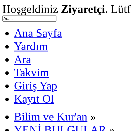
Hoşgeldiniz
Ziyaretçi
. Lüt
Ana Sayfa
Yardım
Ara
Takvim
Giriş Yap
Kayıt Ol
Bilim ve Kur'an
»
YENİ BULGULAR
»