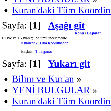
Kuran'daki Tüm Koordina
Sayfa: [
1
]
Aşağı git
Konu
/
Başlatan
0 Üye ve 1 Ziyaretçi bölümü incelemekte.
Kuran'daki Tüm Koordinatlar
Başlatan
T.Taşpınar
Sayfa: [
1
]
Yukarı git
Bilim ve Kur'an
»
YENİ BULGULAR
»
Kuran'daki Tüm Koordina