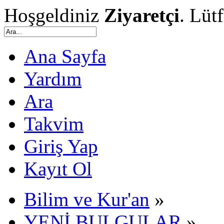
Hoşgeldiniz
Ziyaretçi
. Lüt
Ana Sayfa
Yardım
Ara
Takvim
Giriş Yap
Kayıt Ol
Bilim ve Kur'an
»
YENİ BULGULAR
»