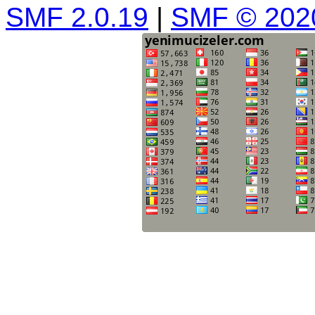
SMF 2.0.19
|
SMF © 202