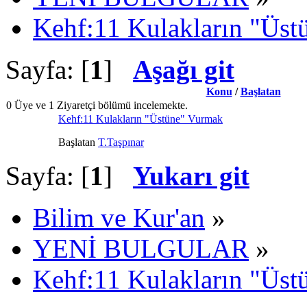
Kehf:11 Kulakların "Üs
Sayfa: [
1
]
Aşağı git
Konu
/
Başlatan
0 Üye ve 1 Ziyaretçi bölümü incelemekte.
Kehf:11 Kulakların "Üstüne" Vurmak
Başlatan
T.Taşpınar
Sayfa: [
1
]
Yukarı git
Bilim ve Kur'an
»
YENİ BULGULAR
»
Kehf:11 Kulakların "Üs