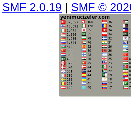
SMF 2.0.19
|
SMF © 202