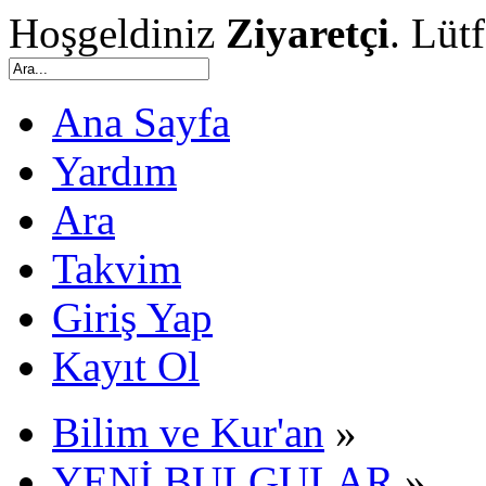
Hoşgeldiniz
Ziyaretçi
. Lüt
Ana Sayfa
Yardım
Ara
Takvim
Giriş Yap
Kayıt Ol
Bilim ve Kur'an
»
YENİ BULGULAR
»