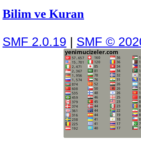
Bilim ve Kuran
SMF 2.0.19
|
SMF © 202