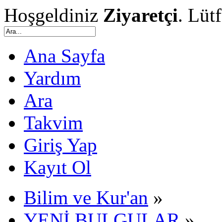
Hoşgeldiniz
Ziyaretçi
. Lüt
Ana Sayfa
Yardım
Ara
Takvim
Giriş Yap
Kayıt Ol
Bilim ve Kur'an
»
YENİ BULGULAR
»