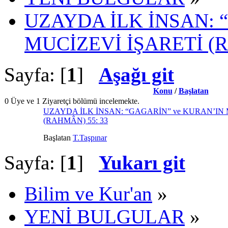
UZAYDA İLK İNSAN: 
MUCİZEVİ İŞARETİ (R
Sayfa: [
1
]
Aşağı git
Konu
/
Başlatan
0 Üye ve 1 Ziyaretçi bölümü incelemekte.
UZAYDA İLK İNSAN: “GAGARİN” ve KURAN’IN 
(RAHMÂN) 55: 33
Başlatan
T.Taşpınar
Sayfa: [
1
]
Yukarı git
Bilim ve Kur'an
»
YENİ BULGULAR
»