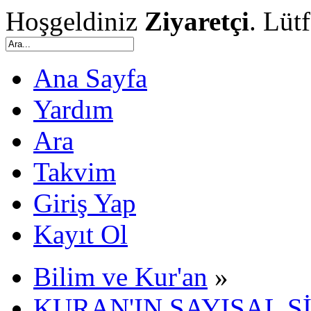
Hoşgeldiniz
Ziyaretçi
. Lüt
Ana Sayfa
Yardım
Ara
Takvim
Giriş Yap
Kayıt Ol
Bilim ve Kur'an
»
KURAN'IN SAYISAL Sİ