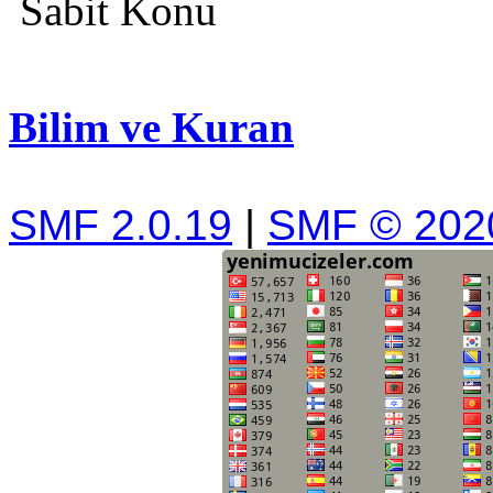
Sabit Konu
Bilim ve Kuran
SMF 2.0.19
|
SMF © 202