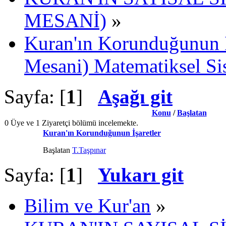
MESANİ)
»
Kuran'ın Korunduğunun İş
Mesani) Matematiksel Si
Sayfa: [
1
]
Aşağı git
Konu
/
Başlatan
0 Üye ve 1 Ziyaretçi bölümü incelemekte.
Kuran'ın Korunduğunun İşaretler
Başlatan
T.Taşpınar
Sayfa: [
1
]
Yukarı git
Bilim ve Kur'an
»