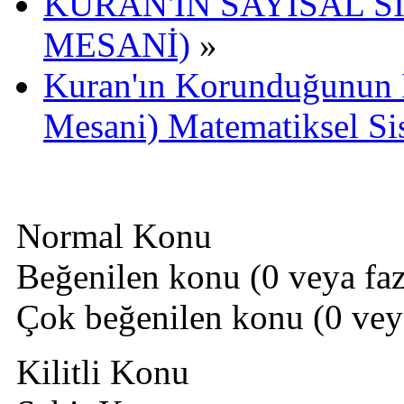
KURAN'IN SAYISAL Sİ
MESANİ)
»
Kuran'ın Korunduğunun İş
Mesani) Matematiksel Si
Normal Konu
Beğenilen konu (0 veya fazl
Çok beğenilen konu (0 veya 
Kilitli Konu