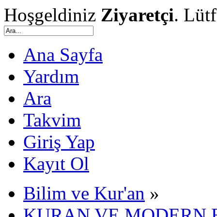
Hoşgeldiniz
Ziyaretçi
. Lüt
Ana Sayfa
Yardım
Ara
Takvim
Giriş Yap
Kayıt Ol
Bilim ve Kur'an
»
KURAN VE MODERN 