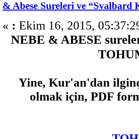
& Abese Sureleri ve “Svalbard
«
:
Ekim 16, 2015, 05:37:2
NEBE & ABESE surele
TOHU
Yine, Kur'an'dan ilginç
olmak için, PDF form
TOH