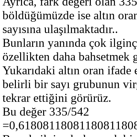
Ayrıca, fark değeri olan 335
böldüğümüzde ise altın ora
sayısına ulaşılmaktadır..
Bunların yanında çok ilginç
özellikten daha bahsetmek g
Yukarıdaki altın oran ifade
belirli bir sayı grubunun v
tekrar ettiğini görürüz.
Bu değer 335/542
=0,6180811808118081180