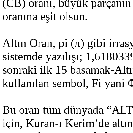
(CB) oranı, büyük parçanı
oranına eşit olsun.
Altın Oran, pi (π) gibi irras
sistemde yazılışı; 1,618033
sonraki ilk 15 basamak-Altı
kullanılan sembol, Fi yani Φ
Bu oran tüm dünyada “ALT
için, Kuran-ı Kerim’de altın o