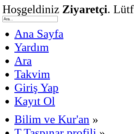
Hoşgeldiniz
Ziyaretçi
. Lüt
Ana Sayfa
Yardım
Ara
Takvim
Giriş Yap
Kayıt Ol
Bilim ve Kur'an
»
T.Taşpınar profili
»