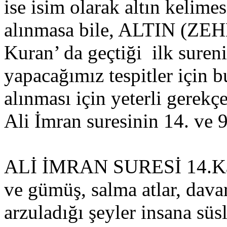
ise isim olarak altın kelime
alınmasa bile, ALTIN (ZEHE
Kuran’ da geçtiği ilk suren
yapacağımız tespitler için b
alınması için yeterli gerekç
Ali İmran suresinin 14. ve 9
ALİ İMRAN SURESİ 14.Kadı
ve gümüş, salma atlar, davar
arzuladığı şeyler insana süs