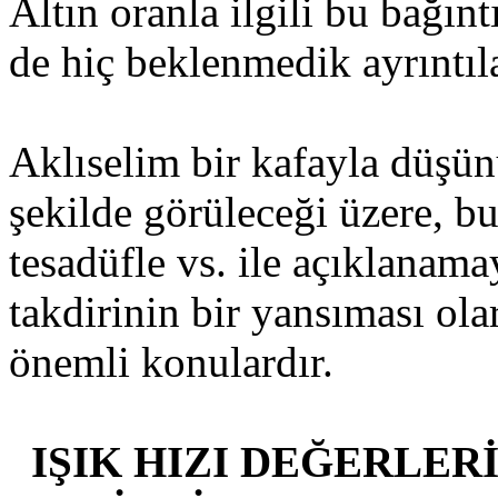
Altın oranla ilgili bu bağınt
de hiç beklenmedik ayrıntıla
Aklıselim bir kafayla düşü
şekilde görüleceği üzere, bu
tesadüfle vs. ile açıklanam
takdirinin bir yansıması ol
önemli konulardır.
IŞIK HIZI DEĞERLERİ