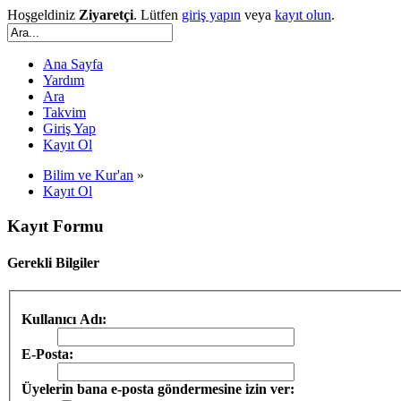
Hoşgeldiniz
Ziyaretçi
. Lütfen
giriş yapın
veya
kayıt olun
.
Ana Sayfa
Yardım
Ara
Takvim
Giriş Yap
Kayıt Ol
Bilim ve Kur'an
»
Kayıt Ol
Kayıt Formu
Gerekli Bilgiler
Kullanıcı Adı:
E-Posta:
Üyelerin bana e-posta göndermesine izin ver: