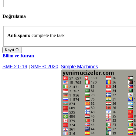
Doğrulama
Anti-spam:
complete the task
Bilim ve Kuran
SMF 2.0.19
|
SMF © 2020
,
Simple Machines