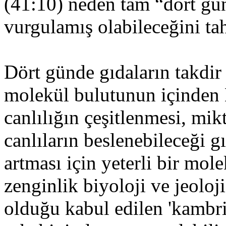
(41:10) neden tam “dört gü
vurgulamış olabileceğini ta
Dört günde gıdaların takdir
molekül bulutunun içinden 
canlılığın çeşitlenmesi, mi
canlıların beslenebileceği gı
artması için yeterli bir mol
zenginlik biyoloji ve jeolo
olduğu kabul edilen 'kambri