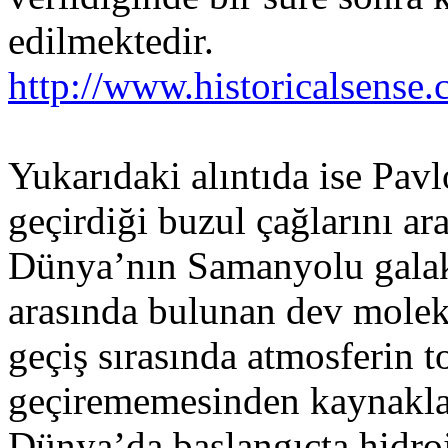
edilmektedir.
http://www.historicalsens
Yukarıdaki alıntıda ise Pav
geçirdiği buzul çağlarını ar
Dünya’nın Samanyolu galaks
arasında bulunan dev molek
geçiş sırasında atmosferin t
geçirememesinden kaynaklan
Dünya’da başlangıçta hidro