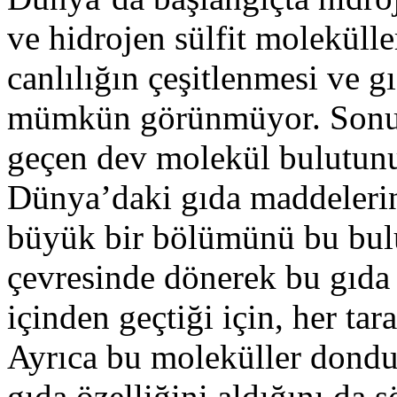
ve hidrojen sülfit moleküll
canlılığın çeşitlenmesi ve 
mümkün görünmüyor. Sonuç
geçen dev molekül bulutun
Dünya’daki gıda maddelerin
büyük bir bölümünü bu bulu
çevresinde dönerek bu gıda
içinden geçtiği için, her tara
Ayrıca bu moleküller dondu
gıda özelliğini aldığını da s