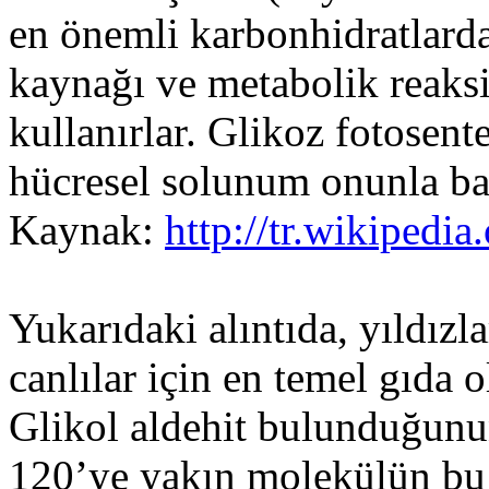
en önemli karbonhidratlardan
kaynağı ve metabolik reaksi
kullanırlar. Glikoz fotosent
hücresel solunum onunla baş
Kaynak:
http://tr.wikipedia
Yukarıdaki alıntıda, yıldızl
canlılar için en temel gıda o
Glikol aldehit bulunduğunu
120’ye yakın molekülün bu