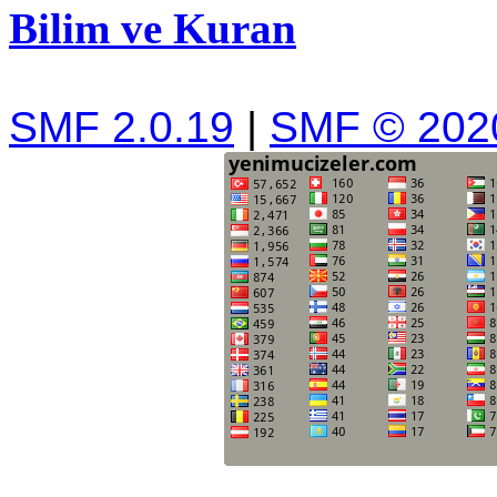
Bilim ve Kuran
SMF 2.0.19
|
SMF © 202