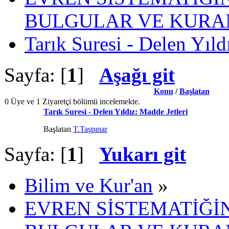
BULGULAR VE KURAN
Tarık Suresi - Delen Yıld
Sayfa: [
1
]
Aşağı git
Konu
/
Başlatan
0 Üye ve 1 Ziyaretçi bölümü incelemekte.
Tarık Suresi - Delen Yıldız: Madde Jetleri
Başlatan
T.Taşpınar
Sayfa: [
1
]
Yukarı git
Bilim ve Kur'an
»
EVREN SİSTEMATİĞİN