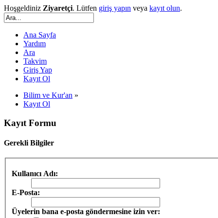
Hoşgeldiniz
Ziyaretçi
. Lütfen
giriş yapın
veya
kayıt olun
.
Ana Sayfa
Yardım
Ara
Takvim
Giriş Yap
Kayıt Ol
Bilim ve Kur'an
»
Kayıt Ol
Kayıt Formu
Gerekli Bilgiler
Kullanıcı Adı:
E-Posta:
Üyelerin bana e-posta göndermesine izin ver: