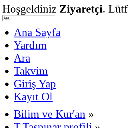
Hoşgeldiniz
Ziyaretçi
. Lüt
Ana Sayfa
Yardım
Ara
Takvim
Giriş Yap
Kayıt Ol
Bilim ve Kur'an
»
T.Taşpınar profili
»