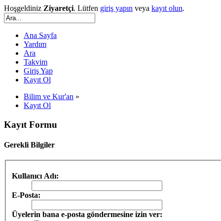
Hoşgeldiniz
Ziyaretçi
. Lütfen
giriş yapın
veya
kayıt olun
.
Ana Sayfa
Yardım
Ara
Takvim
Giriş Yap
Kayıt Ol
Bilim ve Kur'an
»
Kayıt Ol
Kayıt Formu
Gerekli Bilgiler
Kullanıcı Adı:
E-Posta:
Üyelerin bana e-posta göndermesine izin ver: