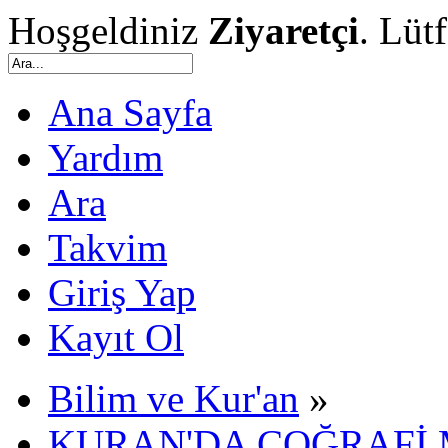
Hoşgeldiniz
Ziyaretçi
. Lüt
Ana Sayfa
Yardım
Ara
Takvim
Giriş Yap
Kayıt Ol
Bilim ve Kur'an
»
KURAN'DA COĞRAFİ