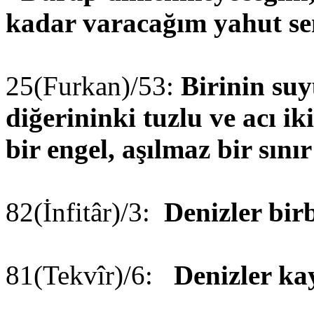
kadar varacağım yahut se
25(Furkan)/53:
Birinin suy
diğerininki tuzlu ve acı ik
bir engel, aşılmaz bir sın
82(İnfitâr)/3:
Denizler bir
81(Tekvîr)/6:
Denizler ka