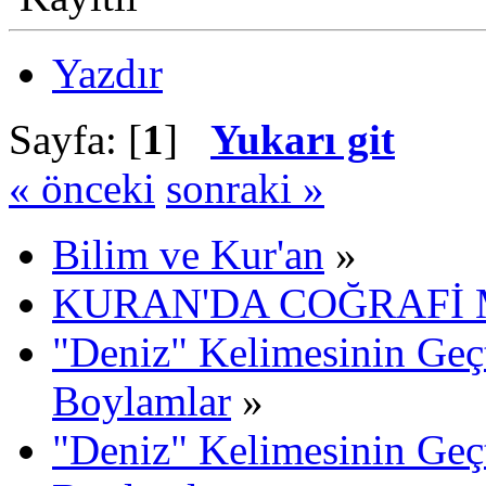
Yazdır
Sayfa: [
1
]
Yukarı git
« önceki
sonraki »
Bilim ve Kur'an
»
KURAN'DA COĞRAFİ
"Deniz" Kelimesinin Geçt
Boylamlar
»
"Deniz" Kelimesinin Geçt