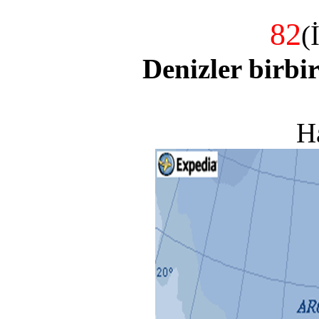
82
(
Denizler birbi
H