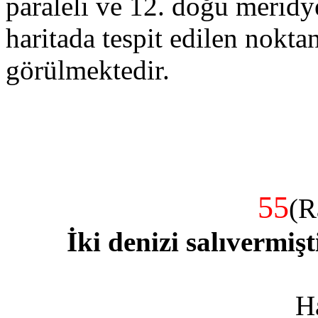
paraleli ve 12. doğu meridy
haritada tespit edilen noktan
görülmektedir.
55
(R
İki denizi salıvermiş
H