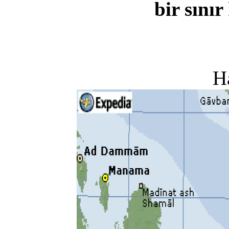
bir sını
H