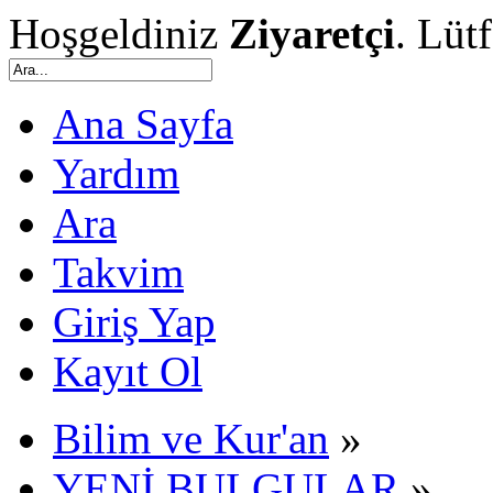
Hoşgeldiniz
Ziyaretçi
. Lüt
Ana Sayfa
Yardım
Ara
Takvim
Giriş Yap
Kayıt Ol
Bilim ve Kur'an
»
YENİ BULGULAR
»