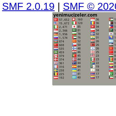
SMF 2.0.19
|
SMF © 202