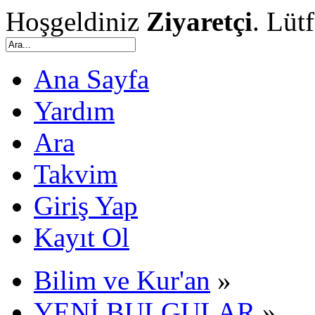
Hoşgeldiniz
Ziyaretçi
. Lüt
Ana Sayfa
Yardım
Ara
Takvim
Giriş Yap
Kayıt Ol
Bilim ve Kur'an
»
YENİ BULGULAR
»