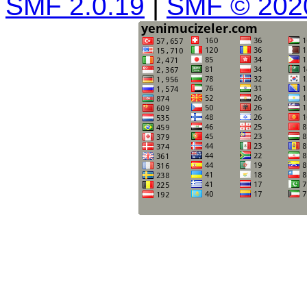
SMF 2.0.19
|
SMF © 202