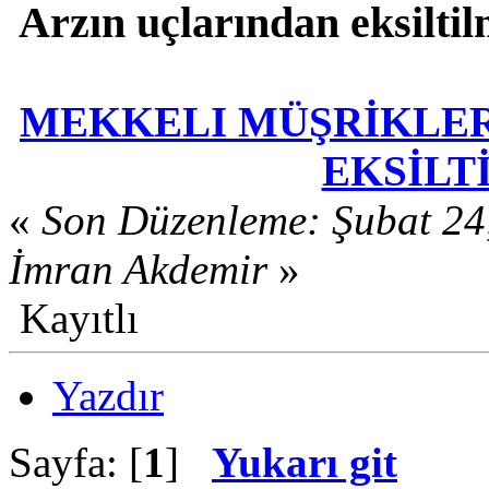
Arzın uçlarından eksiltil
MEKKELI MÜŞRİKLER
EKSİLTİ
«
Son Düzenleme: Şubat 24
İmran Akdemir
»
Kayıtlı
Yazdır
Sayfa: [
1
]
Yukarı git