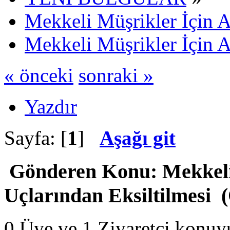
Mekkeli Müşrikler İçin A
Mekkeli Müşrikler İçin A
« önceki
sonraki »
Yazdır
Sayfa: [
1
]
Aşağı git
Gönderen
Konu: Mekkeli
Uçlarından Eksiltilmesi 
0 Üye ve 1 Ziyaretçi konuy