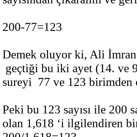
200-77=123
Demek oluyor ki, Ali İmra
geçtiği bu iki ayet (14. ve
sureyi 77 ve 123 birimden 
Peki bu 123 sayısı ile 200 sa
olan 1,618 ‘i ilgilendiren bi
200/1,618=123,…