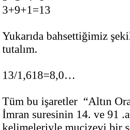
3+9+1=13
Yukarıda bahsettiğimiz şeki
tutalım.
13/1,618=8,0…
Tüm bu işaretler “Altın Or
İmran suresinin 14. ve 91 .a
kelimeleriyle mucizevi bir 