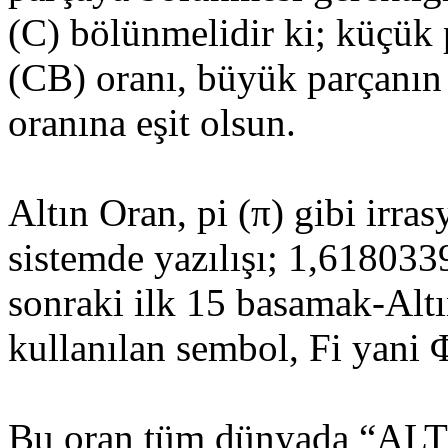
(C) bölünmelidir ki; küçük
(CB) oranı, büyük parçanı
oranına eşit olsun.
Altın Oran, pi (π) gibi irras
sistemde yazılışı; 1,618033
sonraki ilk 15 basamak-Altı
kullanılan sembol, Fi yani Φ
Bu oran tüm dünyada “ALT