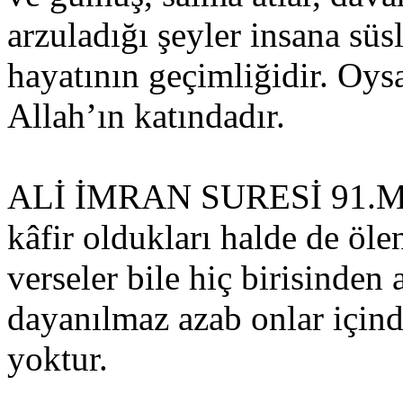
arzuladığı şeyler insana süs
hayatının geçimliğidir. Oysa
Allah’ın katındadır.
ALİ İMRAN SURESİ 91.Muh
kâfir oldukları halde de öl
verseler bile hiç birisinden 
dayanılmaz azab onlar içindi
yoktur.