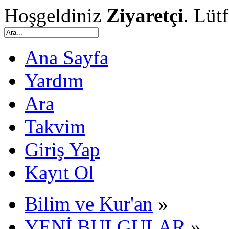
Hoşgeldiniz
Ziyaretçi
. Lüt
Ana Sayfa
Yardım
Ara
Takvim
Giriş Yap
Kayıt Ol
Bilim ve Kur'an
»
YENİ BULGULAR
»