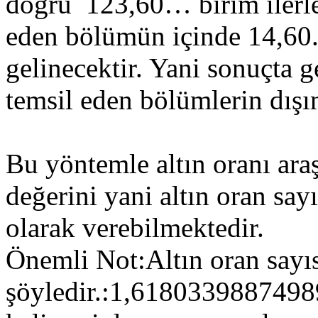
doğru 123,60… birim ilerle
eden bölümün içinde 14,60.
gelinecektir. Yani sonuçta g
temsil eden bölümlerin dışı
Bu yöntemle altın oranı ar
değerini yani altın oran sayı
olarak verebilmektedir.
Önemli Not:Altın oran sayıs
şöyledir.:1,61803398874989