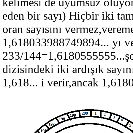
kelimesi de uyumsuz oluyo
eden bir sayı) Hiçbir iki ta
oran sayısını vermez,veremez
1,618033988749894... yı ve
233/144=1,6180555555...şek
dizisindeki iki ardışık sayı
1,618... i verir,ancak 1,61