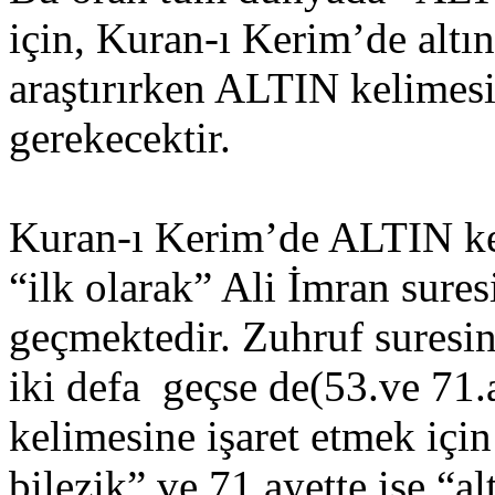
için, Kuran-ı Kerim’de altın o
araştırırken ALTIN kelimes
gerekecektir.
Kuran-ı Kerim’de ALTIN ke
“ilk olarak” Ali İmran suresi
geçmektedir. Zuhruf suresi
iki defa geçse de(53.ve 71.a
kelimesine işaret etmek içi
bilezik” ve 71.ayette ise “al