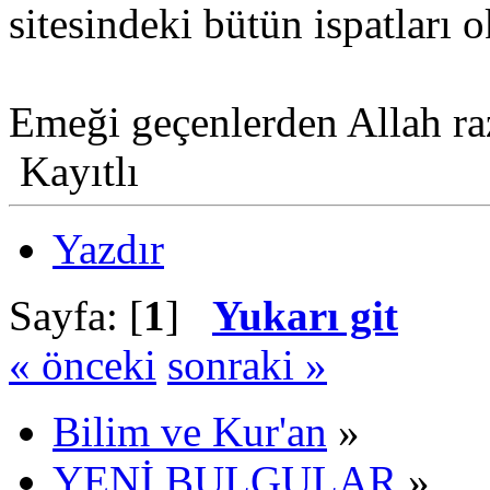
sitesindeki bütün ispatları
Emeği geçenlerden Allah raz
Kayıtlı
Yazdır
Sayfa: [
1
]
Yukarı git
« önceki
sonraki »
Bilim ve Kur'an
»
YENİ BULGULAR
»