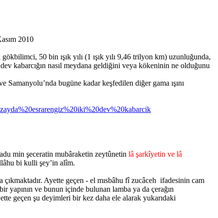
 Kasım 2010
bilimci, 50 bin ışık yılı (1 ışık yılı 9,46 trilyon km) uzunluğunda,
i dev kabarcığın nasıl meydana geldiğini veya kökeninin ne olduğunu
n ve Samanyolu’nda bugüne kadar keşfedilen diğer gama ışını
Uzayda%20esrarengiz%20iki%20dev%20kabarcik
adu min şeceratin mubâraketin zeytûnetin
lâ şarkîyetin ve lâ
lâhu bi kulli şey’in alîm.
ya çıkmaktadır. Ayette geçen - el mısbâhu fî zucâceh ifadesinin cam
ri bir yapının ve bunun içinde bulunan lamba ya da çerağın
tte geçen şu deyimleri bir kez daha ele alarak yukarıdaki