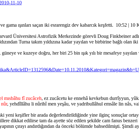
=2010-11-10
ve gama ışınları saçan iki esrarengiz dev kabarcık keşfetti. 10:52 | 10
ard Üniversitesi Astrofizik Merkezinde görevli Doug Finkbeiner adlı gök
ından Turna takım yıldızına kadar yayılan ve birbirine bağlı olan ik
güneye ve kuzeye doğru, her biri 25 bin ışık yılı bir mesafeye yayıla
Dakika&ArticleID=1312596&Date=10.11.2010&Kategori=magazin&b=
el mısbâhu fî zucâceh
, ez zucâcetu ke ennehâ kevkebun durrîyyun, yûk
 nûr
, yehdîllâhu li nûrihî men yeşâu, ve yadribullâhul emsâle lin nâs, val
i yeni keşifler bir arada değerlendirildiğinde yine ilginç sonuçlar orta
illere dikkat edilirse tam da ayette söz edilen şekilde cam fanus benze
pının çırayı andırdığından da önceki bölümde bahsedilmişti. Şimdi aye