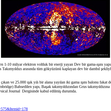
en 1-10 milyar elektron voltluk bir enerji yayan Dev bir gama-ışını y
Takımyıldızı arasında tüm gökyüzünü kaplayan dev bir dambıl şekliyle
an ve 25.000 ışık yılı bir alana yayılan iki gama ışını balonu fakat d
ridge) Bahsedilen yapı, Başak takımyıldızından Grus takımyıldızına k
hysical Journal Dergisinde kabul edilmiş durumda.
d=575&Itemid=178