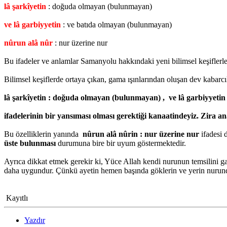
lâ şarkîyetin
: doğuda olmayan (bulunmayan)
ve lâ garbiyyetin
: ve batıda olmayan (bulunmayan)
nûrun alâ nûr
: nur üzerine nur
Bu ifadeler ve anlamlar Samanyolu hakkındaki yeni bilimsel keşiflerle 
Bilimsel keşiflerde ortaya çıkan, gama ışınlarından oluşan dev kaba
lâ şarkîyetin : doğuda olmayan (bulunmayan) , ve lâ garbiyyeti
ifadelerinin bir yansıması olması gerektiği kanaatindeyiz. Zira
Bu özelliklerin yanında
nûrun alâ nûrin : nur üzerine nur
ifadesi 
üste bulunması
durumuna bire bir uyum göstermektedir.
Ayrıca dikkat etmek gerekir ki, Yüce Allah kendi nurunun temsilini gal
daha uygundur. Çünkü ayetin hemen başında göklerin ve yerin nurunda
Kayıtlı
Yazdır