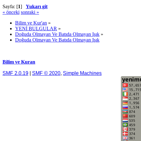
Sayfa: [
1
]
Yukarı git
« önceki
sonraki »
Bilim ve Kur'an
»
YENİ BULGULAR
»
Doğuda Olmayan Ve Batıda Olmayan Işık
»
Doğuda Olmayan Ve Batıda Olmayan Işık
Bilim ve Kuran
SMF 2.0.19
|
SMF © 2020
,
Simple Machines