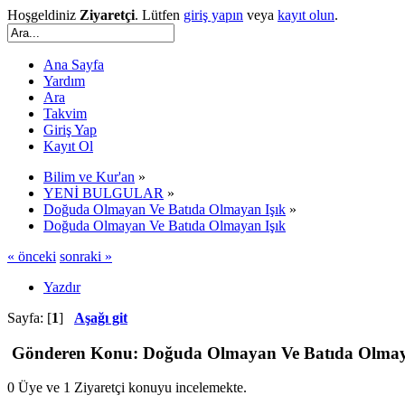
Hoşgeldiniz
Ziyaretçi
. Lütfen
giriş yapın
veya
kayıt olun
.
Ana Sayfa
Yardım
Ara
Takvim
Giriş Yap
Kayıt Ol
Bilim ve Kur'an
»
YENİ BULGULAR
»
Doğuda Olmayan Ve Batıda Olmayan Işık
»
Doğuda Olmayan Ve Batıda Olmayan Işık
« önceki
sonraki »
Yazdır
Sayfa: [
1
]
Aşağı git
Gönderen
Konu: Doğuda Olmayan Ve Batıda Olmaya
0 Üye ve 1 Ziyaretçi konuyu incelemekte.