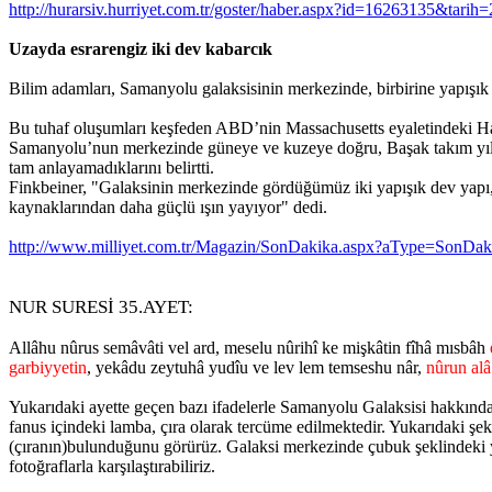
http://hurarsiv.hurriyet.com.tr/goster/haber.aspx?id=16263135&tarih
Uzayda esrarengiz iki dev kabarcık
Bilim adamları, Samanyolu galaksisinin merkezinde, birbirine yapışık 
Bu tuhaf oluşumları keşfeden ABD’nin Massachusetts eyaletindeki Harv
Samanyolu’nun merkezinde güneye ve kuzeye doğru, Başak takım yıldız
tam anlayamadıklarını belirtti.
Finkbeiner, "Galaksinin merkezinde gördüğümüz iki yapışık dev yapı, 
kaynaklarından daha güçlü ışın yayıyor" dedi.
http://www.milliyet.com.tr/Magazin/SonDakika.aspx?aType=Son
NUR SURESİ 35.AYET:
Allâhu nûrus semâvâti vel ard, meselu nûrihî ke mişkâtin fîhâ mısbâh
garbiyyetin
, yekâdu zeytuhâ yudîu ve lev lem temseshu nâr,
nûrun alâ
Yukarıdaki ayette geçen bazı ifadelerle Samanyolu Galaksisi hakkındak
fanus içindeki lamba, çıra olarak tercüme edilmektedir. Yukarıdaki şek
(çıranın)bulunduğunu görürüz. Galaksi merkezinde çubuk şeklindeki ya
fotoğraflarla karşılaştırabiliriz.