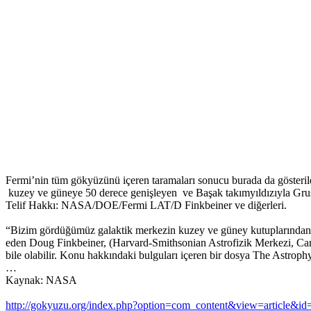
Fermi’nin tüm gökyüzünü içeren taramaları sonucu burada da gösteril
kuzey ve güneye 50 derece genişleyen ve Başak takımyıldızıyla Grus 
Telif Hakkı: NASA/DOE/Fermi LAT/D Finkbeiner ve diğerleri.
“Bizim gördüğümüz galaktik merkezin kuzey ve güney kutuplarından çık
eden Doug Finkbeiner, (Harvard-Smithsonian Astrofizik Merkezi, Camb
bile olabilir. Konu hakkındaki bulguları içeren bir dosya The Astrop
…
Kaynak: NASA
http://gokyuzu.org/index.php?option=com_content&view=article&i