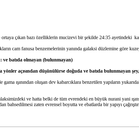
ortaya çıkan bazı özelliklerin mucizevi bir şekilde 24:35 ayetindeki kar
rcıkların cam fanusa benzemelerinin yanında galaksi düzlemine göre kuz
n : ve batıda olmayan (bulunmayan)
 ana yönler açısından düşünülürse doğuda ve batıda bulunmayan şey
de gama ışınından oluşan dev kabarcıklara benzetilen yapıların yukarıda
aksimizdeki ve hatta belki de tüm evrendeki en büyük nurani yani ışınsal
n bahsedilmesi zaten evrensel boyutta ve ebatlarda bir yapıyı çağrışt