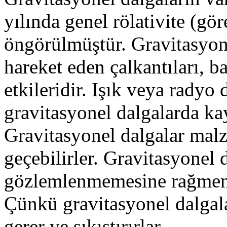
yılında genel rölativite (gör
öngörülmüştür. Gravitasyone
hareket eden çalkantıları, b
etkileridir. Işık veya radyo
gravitasyonel dalgalarda kay
Gravitasyonel dalgalar mal
geçebilirler. Gravitasyonel
gözlemlenmemesine rağmen t
Çünkü gravitasyonel dalgala
gerer ve sıkıştırırlar.