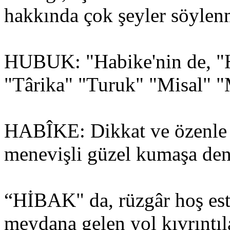
hakkında çok şeyler söylenm
HUBUK: "Habike'nin de, "Hi
"Târika" "Turuk" "Misal" "
HABÎKE: Dikkat ve özenle 
menevişli güzel kumaşa den
“HİBAK" da, rüzgâr hoş es
meydana gelen yol kıvrıntıl