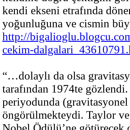
kendi ekseni etrafında döne
yoğunluğuna ve cismin büyü
http://bigalioglu.blogcu.co
cekim-dalgalari_43610791.
“…dolaylı da olsa gravitasy
tarafından 1974te gözlendi.
periyodunda (gravitasyonel
öngörülmekteydi. Taylor ve 
Nobel Ödülü’ne götürecek 