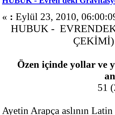
HUBUK - Evren'deki Gravitasyo
«
:
Eylül 23, 2010, 06:00:0
HUBUK - EVRENDEK
ÇEKİMİ
Özen içinde yollar ve 
an
51 (
Ayetin Arapça aslının Latin h