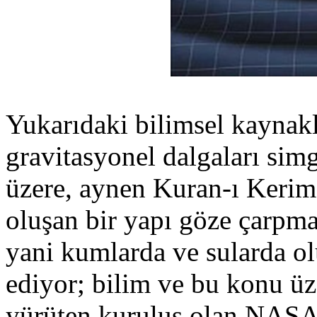
Yukarıdaki bilimsel kaynakl
gravitasyonel dalgaları simg
üzere, aynen Kuran-ı Kerim’i
oluşan bir yapı göze çarpm
yani kumlarda ve sularda olu
ediyor; bilim ve bu konu üz
yürüten kuruluş olan NASA 