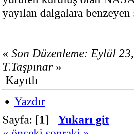
yayılan dalgalara benzeyen 
«
Son Düzenleme: Eylül 23
T.Taşpınar
»
Kayıtlı
Yazdır
Sayfa: [
1
]
Yukarı git
« önceki
sonraki »