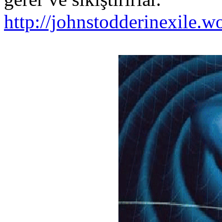
http://johnstodderinexile.w