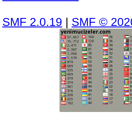
SMF 2.0.19
|
SMF © 202