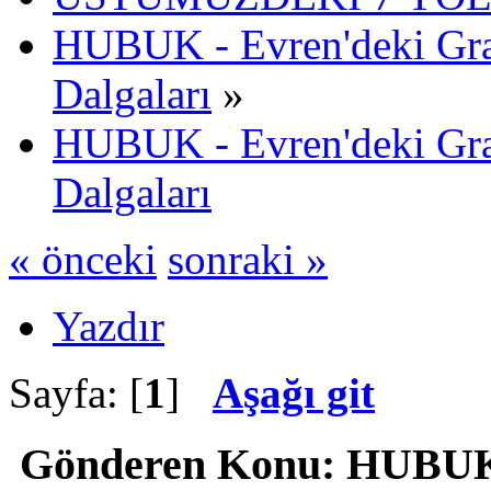
HUBUK - Evren'deki Gra
Dalgaları
»
HUBUK - Evren'deki Gra
Dalgaları
« önceki
sonraki »
Yazdır
Sayfa: [
1
]
Aşağı git
Gönderen
Konu: HUBUK -