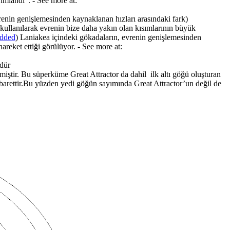
yımlandı”. - See more at:
renin genişlemesinden kaynaklanan hızları arasındaki fark)
 kullanılarak evrenin bize daha yakın olan kısımlarının büyük
dded
) Laniakea içindeki gökadaların, evrenin genişlemesinden
reket ettiği görülüyor. - See more at:
 dür
iştir. Bu süperküme Great Attractor da dahil ilk altı göğü oluşturan
barettir.Bu yüzden yedi göğün sayımında Great Attractor’un değil de