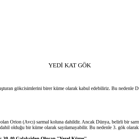
YEDİ KAT GÖK
şturan gökcisimlerini birer küme olarak kabul edebiliriz. Bu nedenle Dü
i olan Orion (Avcı) sarmal koluna dahildir. Ancak Dünya, belirli bir s
dahil olduğu bir küme olarak sayılamayabilir. Bu nedenle 3. gök olara
 30-40 Galaksiden Oluşan ''Yerel Küme''