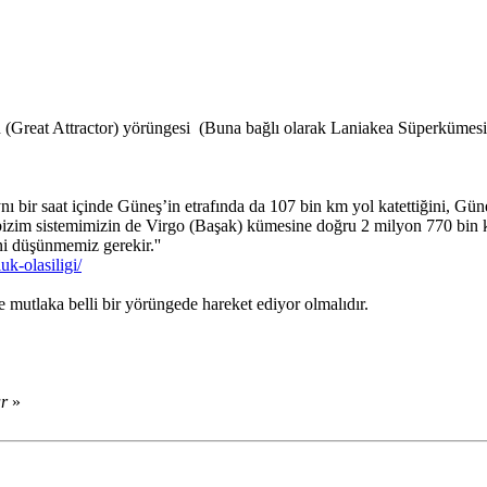
 (Great Attractor) yörüngesi
(Buna bağlı olarak Laniakea Süperkümesi
nı bir saat içinde Güneş’in etrafında da 107 bin km yol katettiğini, 
izim sistemimizin de Virgo (Başak) kümesine doğru 2 milyon 770 bin km
i düşünmemiz gerekir.''
k-olasiligi/
mutlaka belli bir yörüngede hareket ediyor olmalıdır.
ar
»