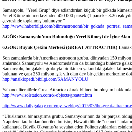
Samanyolu, "Yerel Grup" diye adlandırılan küçük bir gökada kümesini
Yerel Küme'nin merkezinden 450 000 parsek (1 parsek= 3.26 ışık yılı
çevresinde toplanmış bulunuyor.’’
http://www.haberbilgi.com/bilim/astronomi/bir_gokada_portresi_sam
5.GÖK: Samanyolu’nun Bulunduğu Yerel Kümeyi de İçine Alan '
6.GÖK: Büyük Çekim Merkezi (GREAT ATTRACTOR)
-Laniak
Son zamanlarda bir Amerikan astronom grubu, dünyadan 150 milyon ışık 
aralarında Samanyolu ve Andromeda'nın da bulunduğu binlerce galaksi
Samanyolu, bu galaksi grubuyla birlikte en yakındaki galaksi kümesin
bulunan ve çapı 250 milyon ışık yılı olan dev bir çekim merkezine doğ
http://ansiklopedi.bibilgi.com/SAMANYOLU
Yabancı literatürde Great Attractor olarak bilinen bu oluşum hakkında b
http://www.solstation.com/x-objects/greatatt.htm
http://www.dailygalaxy.com/my_weblog/2015/03/the-great-attractor-e
“Uluslararası bir araştırma grubu, Samanyolu’nun da bir parçası oldu
Napoleon tarafından önerilen bu isim, Hawaii dilinde “cennet” anlamın
kullanarak Büyük Okyanus’ta seyahat eden Polinezyalılardan esinlenmi