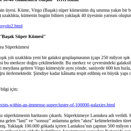
n üyesi. Küme, Virgo (Başak) süper kümesinin dış sınırına yakın bir 
) uzaklıkta, kümenin bugün bilinen yaklaşık 40 üyesinin yarısını oluş
anyolu2.html
'Başak Süper Kümesi''
ea Süperkümesi
yılı uzaklıkta yeni bir galaksi gruplaşmasının (çapı 250 milyon ışık y
 bu merkeze doğru çekilmektedir. Bu merkez ve çevresindeki galaksiler
i meydana getiren Virgo kümesiyle aynı yönde, saniyede 600 km hızla, 
ru ilerlemektedir. Şimdiye kadar kâinatta tespit edilmiş en büyük yapı
ilgi için;
xists-within-an-immense-supercluster-of-100000-galaxies.html
ğu süperkümenin haritasını çıkardı. Süperkümeye Laniakea adı verildi.
a gelen “lani” ve “sonsuz” anlamına gelen “akea” kelimelerinden türeti
ş. Yaklaşık 100.000 gökada içeren Laniakea’nın çapının 500 milyon ışık