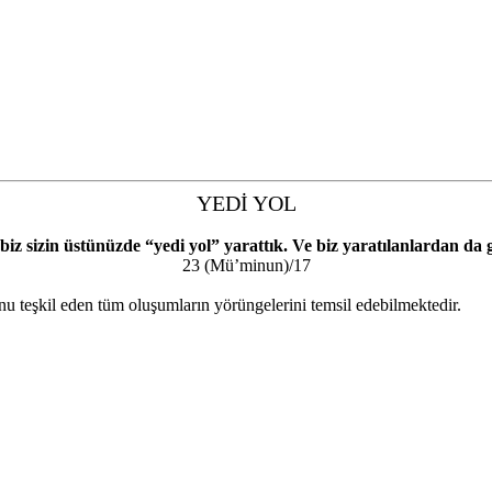
YEDİ YOL
iz sizin üstünüzde “yedi yol” yarattık. Ve biz yaratılanlardan da ga
23 (Mü’minun)/17
unu teşkil eden tüm oluşumların yörüngelerini temsil edebilmektedir.