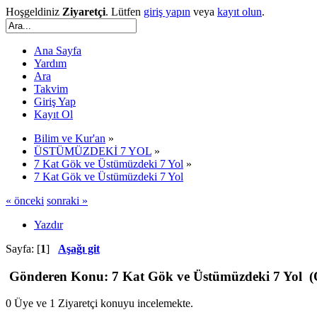
Hoşgeldiniz
Ziyaretçi
. Lütfen
giriş yapın
veya
kayıt olun
.
Ana Sayfa
Yardım
Ara
Takvim
Giriş Yap
Kayıt Ol
Bilim ve Kur'an
»
ÜSTÜMÜZDEKİ 7 YOL
»
7 Kat Gök ve Üstümüzdeki 7 Yol
»
7 Kat Gök ve Üstümüzdeki 7 Yol
« önceki
sonraki »
Yazdır
Sayfa: [
1
]
Aşağı git
Gönderen
Konu: 7 Kat Gök ve Üstümüzdeki 7 Yol (
0 Üye ve 1 Ziyaretçi konuyu incelemekte.