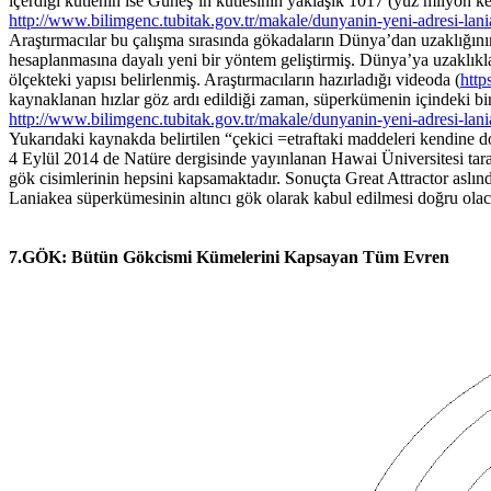
içerdiği kütlenin ise Güneş’in kütlesinin yaklaşık 1017 (yüz milyon ke
http://www.bilimgenc.tubitak.gov.tr/makale/dunyanin-yeni-adresi-la
Araştırmacılar bu çalışma sırasında gökadaların Dünya’dan uzaklığının
hesaplanmasına dayalı yeni bir yöntem geliştirmiş. Dünya’ya uzaklıkla
ölçekteki yapısı belirlenmiş. Araştırmacıların hazırladığı videoda (
htt
kaynaklanan hızlar göz ardı edildiği zaman, süperkümenin içindeki bir
http://www.bilimgenc.tubitak.gov.tr/makale/dunyanin-yeni-adresi-la
Yukarıdaki kaynakda belirtilen “çekici =etraftaki maddeleri kendine d
4 Eylül 2014 de Natüre dergisinde yayınlanan Hawai Üniversitesi taraf
gök cisimlerinin hepsini kapsamaktadır. Sonuçta Great Attractor aslı
Laniakea süperkümesinin altıncı gök olarak kabul edilmesi doğru olaca
7.GÖK: Bütün Gökcismi Kümelerini Kapsayan Tüm Evren