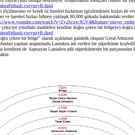
re milyar) katı olduğu belirtiliyor. Araştırmanın sonuçları Nature’da ya
niakea#sthash.vxeynzyR.dpuf
 ölçülmesine ve kendi öz hareket hızlarının (gözlemlenen hızları ile ev
rı ve hareket hızları bilinen yaklaşık 80.000 gökada hakkındaki veriler
ps://www.youtube.com/watch?v=Zy2xcxw3GV4&feature=player_embe
 çekiciye (etraftaki maddeleri kendine doğru çeken bir bölgeye) doğru ha
niakea#sthash.vxeynzyR.dpuf
oğru çeken bir bölge” olarak açıklanan galaktik oluşum Great Attractor
ından yapılan araştırmada Laniakea adı verilen bir süperküme keşfedilm
nda kendisini de kapsayan Laniakea adlı süperkümenin bir parçasından i
ktır.