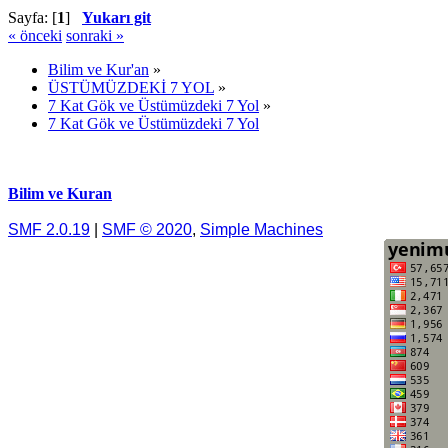
Sayfa: [
1
]
Yukarı git
« önceki
sonraki »
Bilim ve Kur'an
»
ÜSTÜMÜZDEKİ 7 YOL
»
7 Kat Gök ve Üstümüzdeki 7 Yol
»
7 Kat Gök ve Üstümüzdeki 7 Yol
Bilim ve Kuran
SMF 2.0.19
|
SMF © 2020
,
Simple Machines