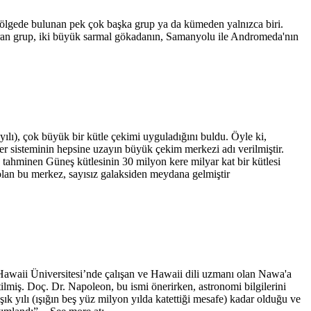
bölgede bulunan pek çok başka grup ya da kümeden yalnızca biri.
turan grup, iki büyük sarmal gökadanın, Samanyolu ile Andromeda'nın
ılı), çok büyük bir kütle çekimi uyguladığını buldu. Öyle ki,
 sisteminin hepsine uzayın büyük çekim merkezi adı verilmiştir.
tahminen Güneş kütlesinin 30 milyon kere milyar kat bir kütlesi
 olan bu merkez, sayısız galaksiden meydana gelmiştir
 Hawaii Üniversitesi’nde çalışan ve Hawaii dili uzmanı olan Nawa'a
lmiş. Doç. Dr. Napoleon, bu ismi önerirken, astronomi bilgilerini
 yılı (ışığın beş yüz milyon yılda katettiği mesafe) kadar olduğu ve