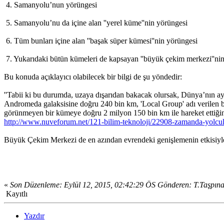
4. Samanyolu’nun yörüngesi
5. Samanyolu’nu da içine alan ''yerel küme''nin yörüngesi
6. Tüm bunları içine alan ''başak süper kümesi''nin yörüngesi
7. Yukarıdaki bütün kümeleri de kapsayan ''büyük çekim merkezi''nin
Bu konuda açıklayıcı olabilecek bir bilgi de şu yöndedir:
''Tabii ki bu durumda, uzaya dışarıdan bakacak olursak, Dünya’nın ay
Andromeda galaksisine doğru 240 bin km, 'Local Group' adı verilen b
görünmeyen bir kümeye doğru 2 milyon 150 bin km ile hareket ettiğin
http://www.nuveforum.net/121-bilim-teknoloji/22908-zamanda-yolculu
Büyük Çekim Merkezi de en azından evrendeki genişlemenin etkisiyle 
«
Son Düzenleme: Eylül 12, 2015, 02:42:29 ÖS Gönderen: T.Taşpın
Kayıtlı
Yazdır