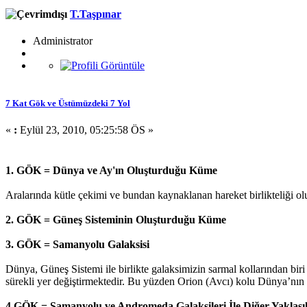
T.Taşpınar
Administrator
7 Kat Gök ve Üstümüzdeki 7 Yol
«
:
Eylül 23, 2010, 05:25:58 ÖS »
1. GÖK = Dünya ve Ay'ın Oluşturduğu Küme
Aralarında kütle çekimi ve bundan kaynaklanan hareket birlikteliği olu
2. GÖK = Güneş Sisteminin Oluşturduğu Küme
3. GÖK = Samanyolu Galaksisi
Dünya, Güneş Sistemi ile birlikte galaksimizin sarmal kollarından bir
sürekli yer değiştirmektedir. Bu yüzden Orion (Avcı) kolu Dünya’nın 
4.GÖK = Samanyolu ve Andromeda Galaksileri İle Diğer Yaklaşık