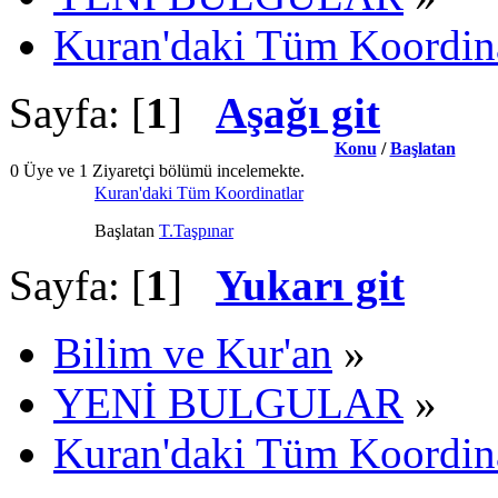
Kuran'daki Tüm Koordina
Sayfa: [
1
]
Aşağı git
Konu
/
Başlatan
0 Üye ve 1 Ziyaretçi bölümü incelemekte.
Kuran'daki Tüm Koordinatlar
Başlatan
T.Taşpınar
Sayfa: [
1
]
Yukarı git
Bilim ve Kur'an
»
YENİ BULGULAR
»
Kuran'daki Tüm Koordina