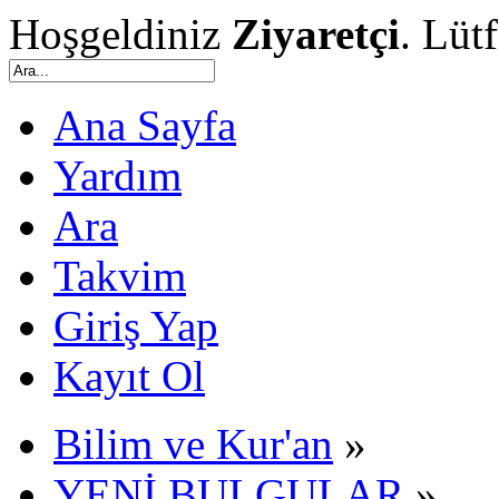
Hoşgeldiniz
Ziyaretçi
. Lüt
Ana Sayfa
Yardım
Ara
Takvim
Giriş Yap
Kayıt Ol
Bilim ve Kur'an
»
YENİ BULGULAR
»