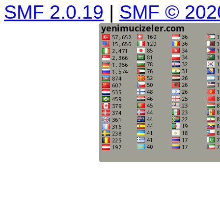
SMF 2.0.19
|
SMF © 202