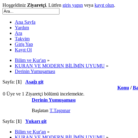
Hoşgeldiniz
Ziyaretçi
. Lütfen
giriş yapın
veya
kayıt olun
.
Ana Sayfa
Yardım
Ara
Takvim
Giriş Yap
Kayıt Ol
Bilim ve Kur'an
»
KURAN VE MODERN BİLİMİN UYUMU
»
Derinin Yumuşaması
Sayfa: [
1
]
Aşağı git
Konu
/
Ba
0 Üye ve 1 Ziyaretçi bölümü incelemekte.
Derinin Yumuşaması
Başlatan
T.Taşpınar
Sayfa: [
1
]
Yukarı git
Bilim ve Kur'an
»
KURAN VE MODERN BİLİMİN UYUMU
»