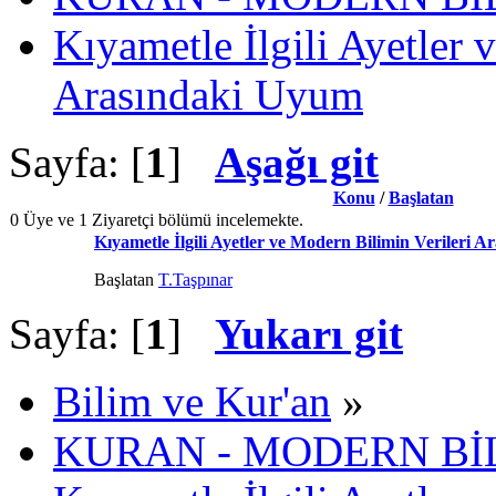
Kıyametle İlgili Ayetler 
Arasındaki Uyum
Sayfa: [
1
]
Aşağı git
Konu
/
Başlatan
0 Üye ve 1 Ziyaretçi bölümü incelemekte.
Kıyametle İlgili Ayetler ve Modern Bilimin Verileri 
Başlatan
T.Taşpınar
Sayfa: [
1
]
Yukarı git
Bilim ve Kur'an
»
KURAN - MODERN Bİ