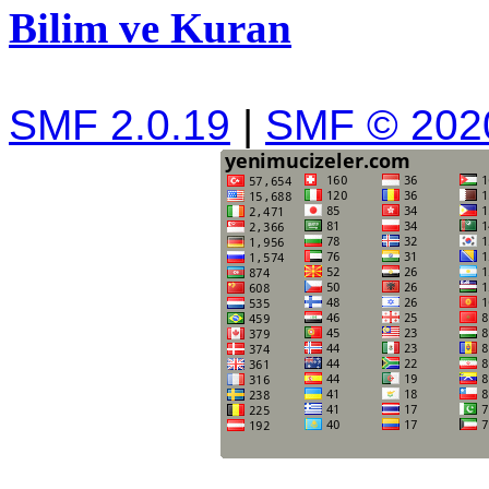
Bilim ve Kuran
SMF 2.0.19
|
SMF © 202