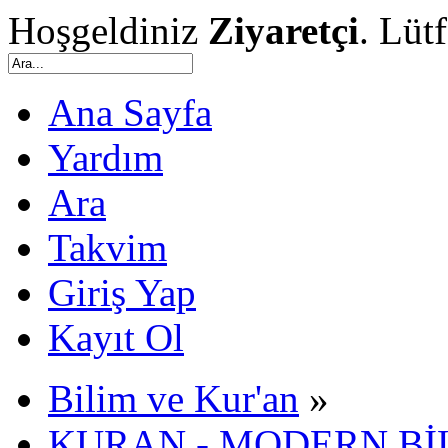
Hoşgeldiniz
Ziyaretçi
. Lüt
Ana Sayfa
Yardım
Ara
Takvim
Giriş Yap
Kayıt Ol
Bilim ve Kur'an
»
KURAN - MODERN Bİ