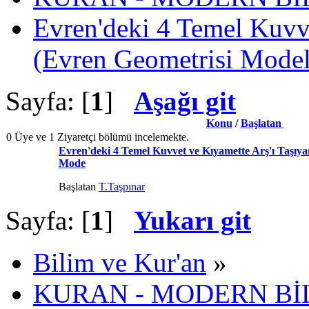
Evren'deki 4 Temel Kuvve
(Evren Geometrisi Model
Sayfa: [
1
]
Aşağı git
Konu
/
Başlatan
0 Üye ve 1 Ziyaretçi bölümü incelemekte.
Evren'deki 4 Temel Kuvvet ve Kıyamette Arş'ı Taşıya
Mode
Başlatan
T.Taşpınar
Sayfa: [
1
]
Yukarı git
Bilim ve Kur'an
»
KURAN - MODERN Bİ