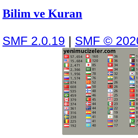
Bilim ve Kuran
SMF 2.0.19
|
SMF © 202