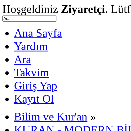
Hoşgeldiniz
Ziyaretçi
. Lüt
Ana Sayfa
Yardım
Ara
Takvim
Giriş Yap
Kayıt Ol
Bilim ve Kur'an
»
KURAN - MODERN Bİ