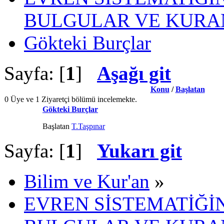
BULGULAR VE KURAN
Gökteki Burçlar
Sayfa: [
1
]
Aşağı git
Konu
/
Başlatan
0 Üye ve 1 Ziyaretçi bölümü incelemekte.
Gökteki Burçlar
Başlatan
T.Taşpınar
Sayfa: [
1
]
Yukarı git
Bilim ve Kur'an
»
EVREN SİSTEMATİĞİN