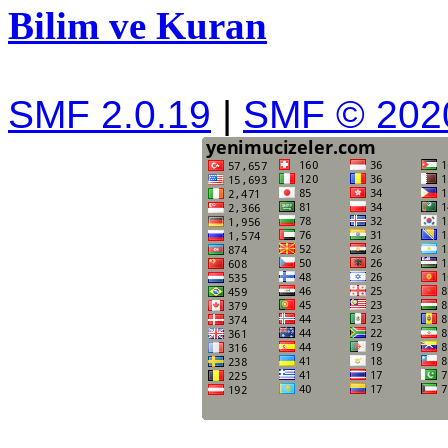
Bilim ve Kuran
SMF 2.0.19
|
SMF © 202