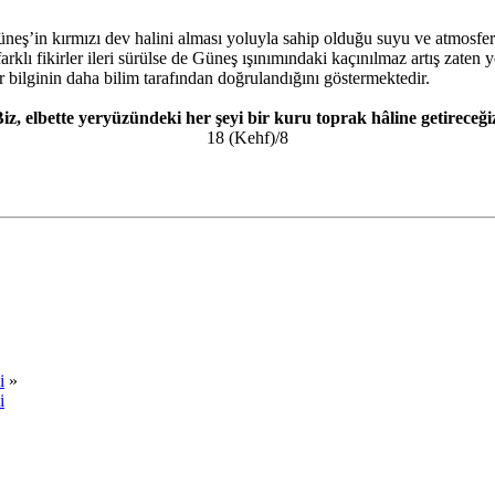
neş’in kırmızı dev halini alması yoluyla sahip olduğu suyu ve atmosfer
 fikirler ileri sürülse de Güneş ışınımındaki kaçınılmaz artış zaten yer
r bilginin daha bilim tarafından doğrulandığını göstermektedir.
iz, elbette yeryüzündeki her şeyi bir kuru toprak hâline getireceği
18 (Kehf)/8
i
»
i