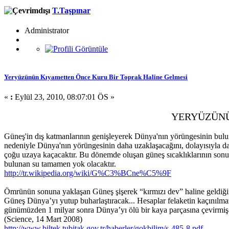
T.Taşpınar
Administrator
Yeryüzünün Kıyametten Önce Kuru Bir Toprak Haline Gelmesi
«
:
Eylül 23, 2010, 08:07:01 ÖS »
YERYÜZÜNÜ
Güneş'in dış katmanlarının genişleyerek Dünya'nın yörüngesinin bulu
nedeniyle Dünya'nın yörüngesinin daha uzaklaşacağını, dolayısıyla 
çoğu uzaya kaçacaktır. Bu dönemde oluşan güneş sıcaklıklarının sonu
bulunan su tamamen yok olacaktır.
http://tr.wikipedia.org/wiki/G%C3%BCne%C5%9F
Ömrünün sonuna yaklaşan Güneş şişerek “kırmızı dev” haline geldiğin
Güneş Dünya’yı yutup buharlaştıracak... Hesaplar felaketin kaçınılma
günümüzden 1 milyar sonra Dünya’yı ölü bir kaya parçasına çevirmiş
(Science, 14 Mart 2008)
http://www.biltek.tubitak.gov.tr/haberler/gokbilim/s-485-8.pdf