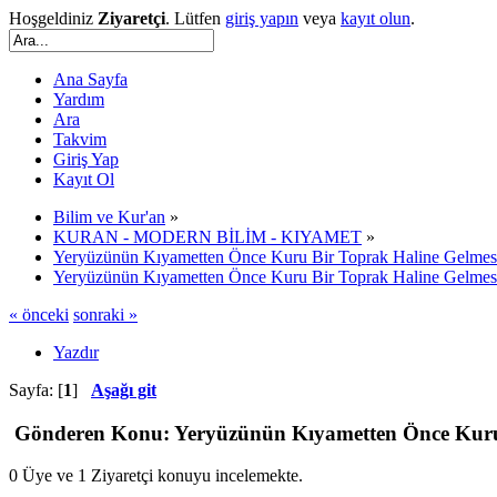
Hoşgeldiniz
Ziyaretçi
. Lütfen
giriş yapın
veya
kayıt olun
.
Ana Sayfa
Yardım
Ara
Takvim
Giriş Yap
Kayıt Ol
Bilim ve Kur'an
»
KURAN - MODERN BİLİM - KIYAMET
»
Yeryüzünün Kıyametten Önce Kuru Bir Toprak Haline Gelmes
Yeryüzünün Kıyametten Önce Kuru Bir Toprak Haline Gelmes
« önceki
sonraki »
Yazdır
Sayfa: [
1
]
Aşağı git
Gönderen
Konu: Yeryüzünün Kıyametten Önce Kuru 
0 Üye ve 1 Ziyaretçi konuyu incelemekte.