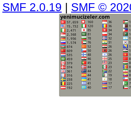
SMF 2.0.19
|
SMF © 202