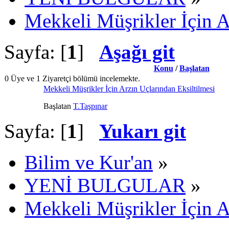
Mekkeli Müşrikler İçin A
Sayfa: [
1
]
Aşağı git
Konu
/
Başlatan
0 Üye ve 1 Ziyaretçi bölümü incelemekte.
Mekkeli Müşrikler İçin Arzın Uçlarından Eksiltilmesi
Başlatan
T.Taşpınar
Sayfa: [
1
]
Yukarı git
Bilim ve Kur'an
»
YENİ BULGULAR
»
Mekkeli Müşrikler İçin A