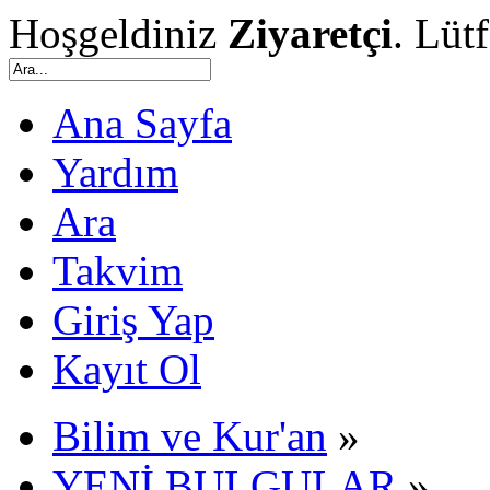
Hoşgeldiniz
Ziyaretçi
. Lüt
Ana Sayfa
Yardım
Ara
Takvim
Giriş Yap
Kayıt Ol
Bilim ve Kur'an
»
YENİ BULGULAR
»