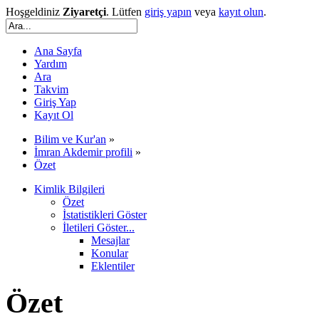
Hoşgeldiniz
Ziyaretçi
. Lütfen
giriş yapın
veya
kayıt olun
.
Ana Sayfa
Yardım
Ara
Takvim
Giriş Yap
Kayıt Ol
Bilim ve Kur'an
»
İmran Akdemir profili
»
Özet
Kimlik Bilgileri
Özet
İstatistikleri Göster
İletileri Göster...
Mesajlar
Konular
Eklentiler
Özet