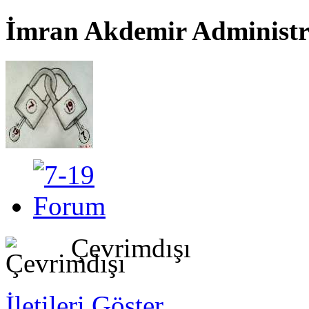
İmran Akdemir
Administr
Çevrimdışı
İletileri Göster