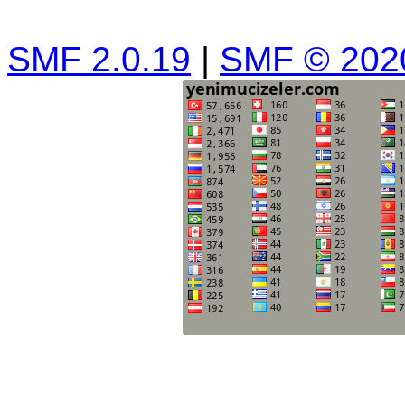
SMF 2.0.19
|
SMF © 202