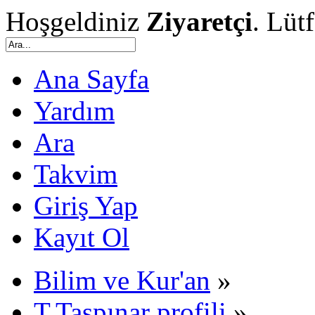
Hoşgeldiniz
Ziyaretçi
. Lüt
Ana Sayfa
Yardım
Ara
Takvim
Giriş Yap
Kayıt Ol
Bilim ve Kur'an
»
T.Taşpınar profili
»