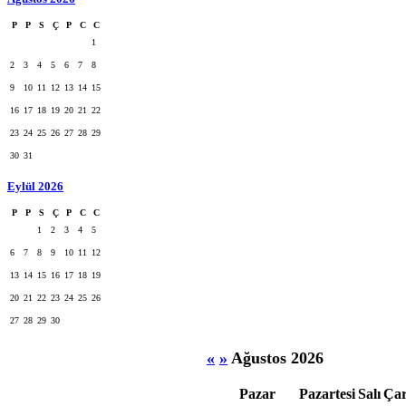
P
P
S
Ç
P
C
C
1
2
3
4
5
6
7
8
9
10
11
12
13
14
15
16
17
18
19
20
21
22
23
24
25
26
27
28
29
30
31
Eylül 2026
P
P
S
Ç
P
C
C
1
2
3
4
5
6
7
8
9
10
11
12
13
14
15
16
17
18
19
20
21
22
23
24
25
26
27
28
29
30
«
»
Ağustos 2026
Pazar
Pazartesi
Salı
Ça