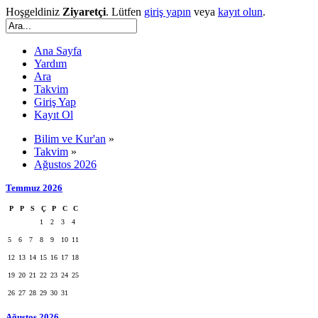
Hoşgeldiniz
Ziyaretçi
. Lütfen
giriş yapın
veya
kayıt olun
.
Ana Sayfa
Yardım
Ara
Takvim
Giriş Yap
Kayıt Ol
Bilim ve Kur'an
»
Takvim
»
Ağustos 2026
Temmuz 2026
P
P
S
Ç
P
C
C
1
2
3
4
5
6
7
8
9
10
11
12
13
14
15
16
17
18
19
20
21
22
23
24
25
26
27
28
29
30
31
Ağustos 2026