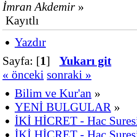
İmran Akdemir
»
Kayıtlı
Yazdır
Sayfa: [
1
]
Yukarı git
« önceki
sonraki »
Bilim ve Kur'an
»
YENİ BULGULAR
»
İKİ HİCRET - Hac Suresi
İKİ HİCRET - Hac Suresi