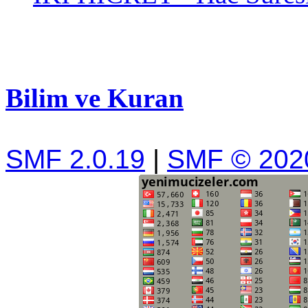
Bilim ve Kuran
SMF 2.0.19
|
SMF © 202