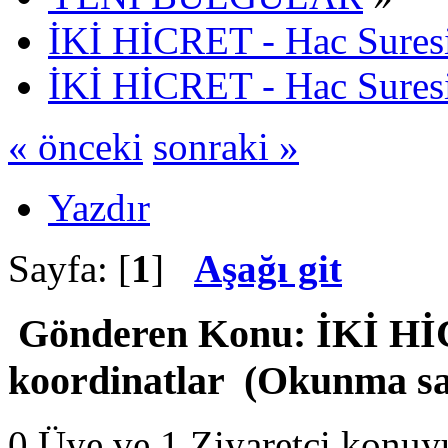
İKİ HİCRET - Hac Suresi
İKİ HİCRET - Hac Suresi
« önceki
sonraki »
Yazdır
Sayfa: [
1
]
Aşağı git
Gönderen
Konu: İKİ HİC
koordinatlar (Okunma say
0 Üye ve 1 Ziyaretçi konuy