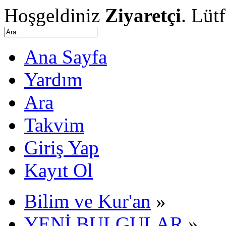
Hoşgeldiniz
Ziyaretçi
. Lüt
Ana Sayfa
Yardım
Ara
Takvim
Giriş Yap
Kayıt Ol
Bilim ve Kur'an
»
YENİ BULGULAR
»