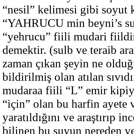
“nesil” kelimesi gibi soyut 
“YAHRUCU min beyni’s sulb
“yehrucu” fiili mudari fiild
demektir. (sulb ve teraib a
zaman çıkan şeyin ne olduğu 
bildirilmiş olan atılan sıvı
mudaraa fiili “L” emir kipi
“için” olan bu harfin ayete
yaratıldığını ve araştırıp i
bilinen bu suyun nereden ve