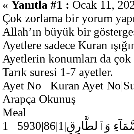
«
Yanıtla #1 :
Ocak 11, 202
Çok zorlama bir yorum yapm
Allah’ın büyük bir gösterge
Ayetlere sadece Kuran ışığı
Ayetlerin konumları da çok 
Tarık suresi 1-7 ayetler.
Ayet No Kuran Ayet No|Su
Arapça Okunuş
Meal
1 5930|86|1|ٓءِ وَٱلطَّارِقِ