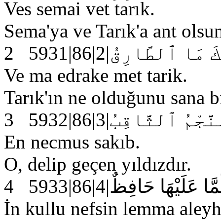
Ves semai vet tarık.
Sema'ya ve Tarık'a ant olsu
2 5931|86|2|ا ٱلطَّارِقُ
Ve ma edrake met tarik.
Tarık'ın ne olduğunu sana b
3 5932|86|3|جْمُ ٱلثَّاقِبُ
En necmus sakıb.
O, delip geçen yıldızdır.
4 5933|86|4|لَيْهَا حَافِظٌ
İn kullu nefsin lemma aleyh