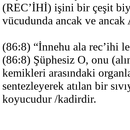
(REC’İHİ) işini bir çeşit bi
vücudunda ancak ve ancak Al
(86:8) “İnnehu ala r
(86:8) Şüphesiz O, onu (alı
kemikleri arasındaki organl
sentezleyerek atılan bir sı
koyucudur /kadirdir.