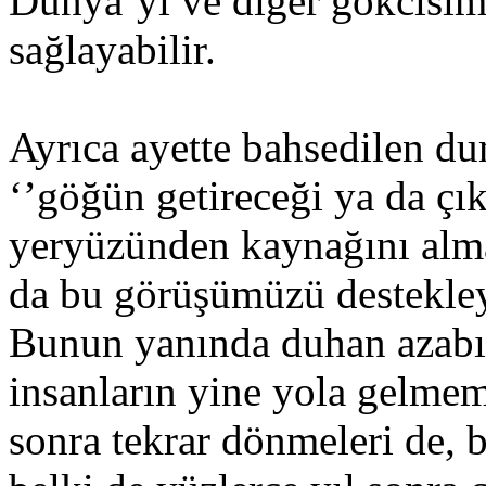
Dünya’yı ve diğer gökcisiml
sağlayabilir.
Ayrıca ayette bahsedilen du
‘’göğün getireceği ya da çı
yeryüzünden kaynağını alm
da bu görüşümüzü destekley
Bunun yanında duhan azabın
insanların yine yola gelmem
sonra tekrar dönmeleri de, b