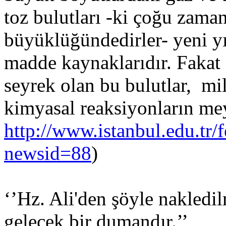
toz bulutları -ki çoğu zaman 
büyüklüğündedirler- yeni yı
madde kaynaklarıdır. Fakat
seyrek olan bu bulutlar, mi
kimyasal reaksiyonların mey
http://www.istanbul.edu.tr
newsid=88
)
‘’Hz. Ali'den şöyle nakledi
gelecek bir dumandır.’’