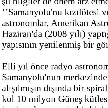
şu bilgiler de önem arz etme
‘’Samanyolu'nu kızılötesi v
astronomlar, Amerikan Astro
Haziran'da (2008 yılı) yapt
yapısının yenilenmiş bir gö
Elli yıl önce radyo astronom
Samanyolu'nun merkezinden 
alışılmışın dışında bir spira
kol 10 milyon Güneş kütlesi