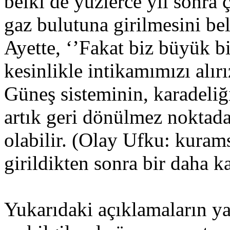
belki de yüzlerce yıl sonra 
gaz bulutuna girilmesini bel
Ayette, ‘’Fakat biz büyük b
kesinlikle intikamımızı alı
Güneş sisteminin, karadeliğ
artık geri dönülmez noktad
olabilir. (Olay Ufku: kurams
girildikten sonra bir daha 
Yukarıdaki açıklamaların yan