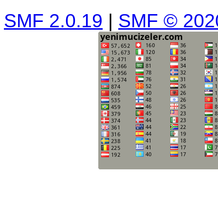
SMF 2.0.19
|
SMF © 202