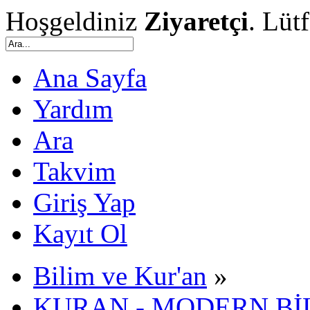
Hoşgeldiniz
Ziyaretçi
. Lüt
Ana Sayfa
Yardım
Ara
Takvim
Giriş Yap
Kayıt Ol
Bilim ve Kur'an
»
KURAN - MODERN Bİ