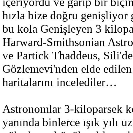
içeriyordu ve garip bir biç
hızla bize doğru genişliyor
bu kola Genişleyen 3 kilop
Harward-Smithsonian Astr
ve Partick Thaddeus, Sili'd
Gözlemevi'nden elde edilen 
haritalarını incelediler…
Astronomlar 3-kiloparsek ko
yanında binlerce ışık yılı u