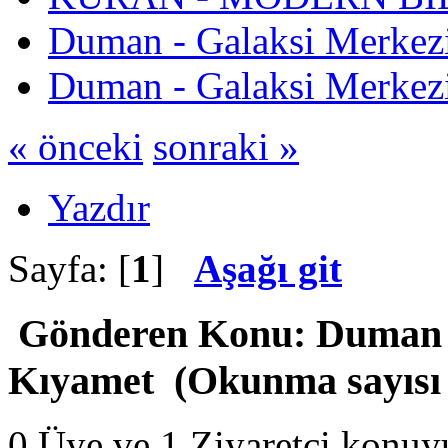
Duman - Galaksi Merkezi
Duman - Galaksi Merkezi
« önceki
sonraki »
Yazdır
Sayfa: [
1
]
Aşağı git
Gönderen
Konu: Duman -
Kıyamet (Okunma sayısı 
0 Üye ve 1 Ziyaretçi konuy