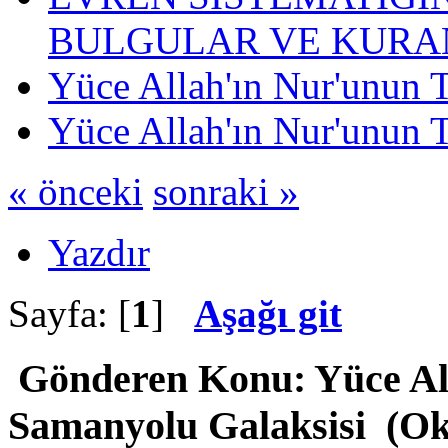
BULGULAR VE KURAN
Yüce Allah'ın Nur'unun 
Yüce Allah'ın Nur'unun 
« önceki
sonraki »
Yazdır
Sayfa: [
1
]
Aşağı git
Gönderen
Konu: Yüce All
Samanyolu Galaksisi (Ok