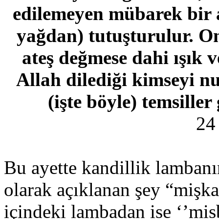
edilemeyen mübarek bir a
yağdan) tutuşturulur. On
ateş değmese dahi ışık v
Allah dilediği kimseyi nu
(işte böyle) temsiller 
24 
Bu ayette kandillik lambanı
olarak açıklanan şey “mişka
içindeki lambadan ise ‘’misb