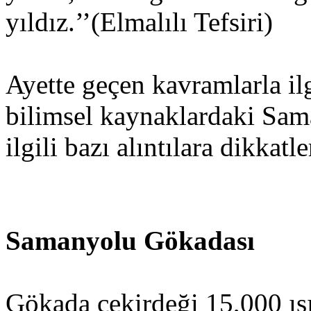
yıldız.’’(Elmalılı Tefsiri)
Ayette geçen kavramlarla il
bilimsel kaynaklardaki Sama
ilgili bazı alıntılara dikkat
Samanyolu Gökadası
Gökada çekirdeği 15,000 ışı