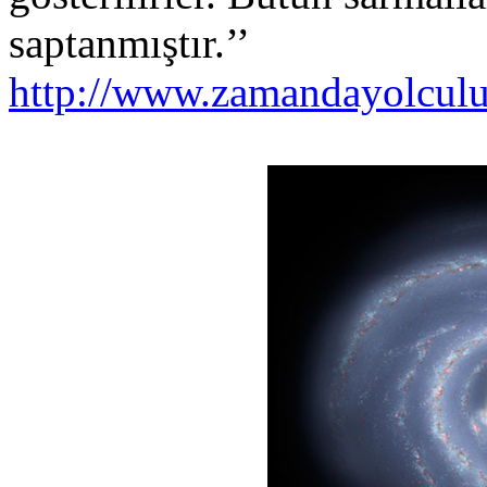
saptanmıştır.’’
http://www.zamandayolcul