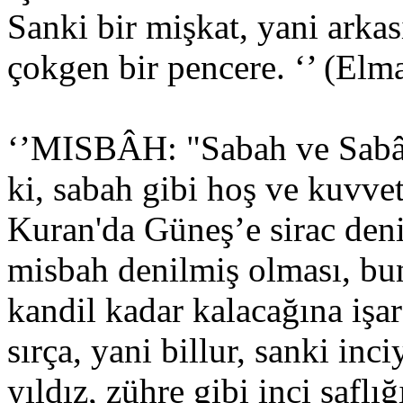
Sanki bir mişkat, yani arka
çokgen bir pencere. ‘’ (Elmal
‘’MISBÂH: "Sabah ve Sabâh
ki, sabah gibi hoş ve kuvve
Kuran'da Güneş’e sirac den
misbah denilmiş olması, bu
kandil kadar kalacağına işar
sırça, yani billur, sanki inc
yıldız, zühre gibi inci saflığ