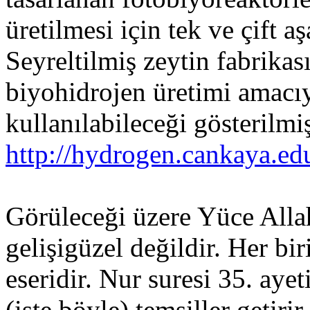
üretilmesi için tek ve çift aş
Seyreltilmiş zeytin fabrikas
biyohidrojen üretimi amacıy
kullanılabileceği gösterilmi
http://hydrogen.cankaya.e
Görüleceği üzere Yüce Allah
gelişigüzel değildir. Her bir
eseridir. Nur suresi 35. aye
(işte böyle) temsiller getirir