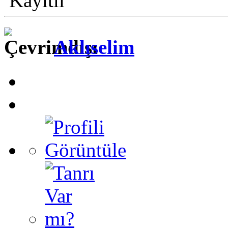
Kayıtlı
Aklıselim