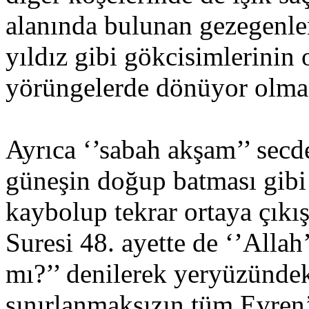
alanında bulunan gezegenle
yıldız gibi gökcisimlerinin 
yörüngelerde dönüyor olmas
Ayrıca ‘’sabah akşam’’ secd
güneşin doğup batması gibi 
kaybolup tekrar ortaya çıkı
Suresi 48. ayette de ‘’Allah
mı?’’ denilerek yeryüzündeki
sınırlanmaksızın tüm Evren’