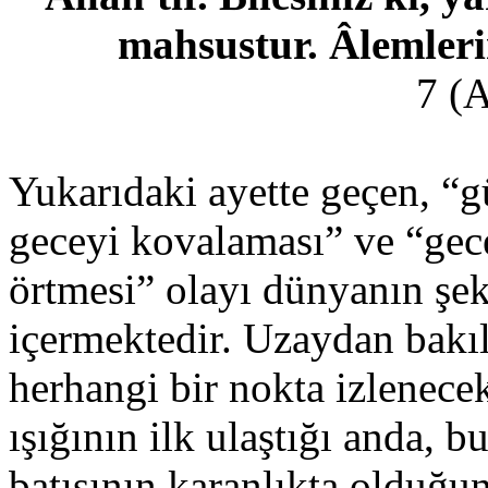
mahsustur. Âlemleri
7 (A
Yukarıdaki ayette geçen, “g
geceyi kovalaması” ve “ge
örtmesi” olayı dünyanın şekli
içermektedir. Uzaydan bakı
herhangi bir nokta izlenece
ışığının ilk ulaştığı anda, b
batısının karanlıkta olduğu