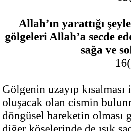
Allah’ın yarattığı şey
gölgeleri Allah’a secde e
sağa ve so
16(
Gölgenin uzayıp kısalması iç
oluşacak olan cismin bulun
döngüsel hareketin olması 
diğer köşelerinde de ışık sa