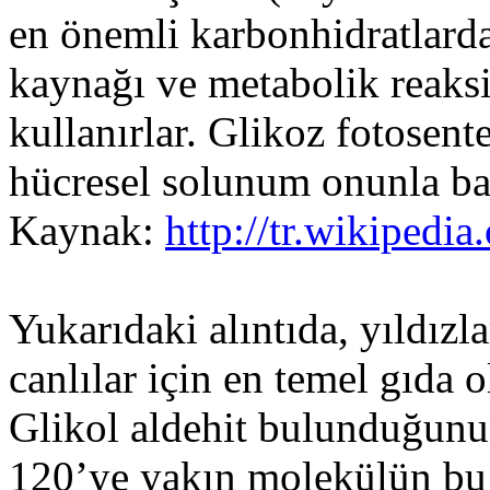
en önemli karbonhidratlardan
kaynağı ve metabolik reaksi
kullanırlar. Glikoz fotosent
hücresel solunum onunla baş
Kaynak:
http://tr.wikipedia
Yukarıdaki alıntıda, yıldızl
canlılar için en temel gıda o
Glikol aldehit bulunduğunu
120’ye yakın molekülün bu