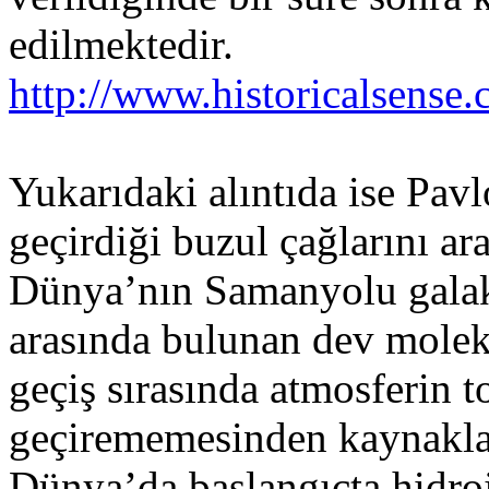
edilmektedir.
http://www.historicalsens
Yukarıdaki alıntıda ise Pav
geçirdiği buzul çağlarını ar
Dünya’nın Samanyolu galaks
arasında bulunan dev molek
geçiş sırasında atmosferin t
geçirememesinden kaynaklan
Dünya’da başlangıçta hidro