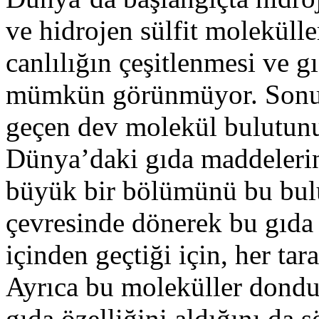
ve hidrojen sülfit moleküll
canlılığın çeşitlenmesi ve 
mümkün görünmüyor. Sonuç
geçen dev molekül bulutun
Dünya’daki gıda maddelerin
büyük bir bölümünü bu bulu
çevresinde dönerek bu gıda
içinden geçtiği için, her tara
Ayrıca bu moleküller dondu
gıda özelliğini aldığını da s