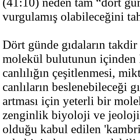
(41:10) neden tam “dört gü
vurgulamış olabileceğini ta
Dört günde gıdaların takdir
molekül bulutunun içinden 
canlılığın çeşitlenmesi, mi
canlıların beslenebileceği gı
artması için yeterli bir mol
zenginlik biyoloji ve jeolo
olduğu kabul edilen 'kambri