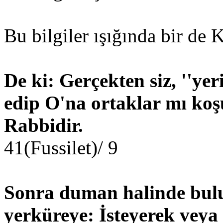
Bu bilgiler ışığında bir de 
De ki: Gerçekten siz, ''yer
edip O'na ortaklar mı ko
Rabbidir.
41(Fussilet)/ 9
Sonra duman halinde bulu
yerküreye: İsteyerek vey