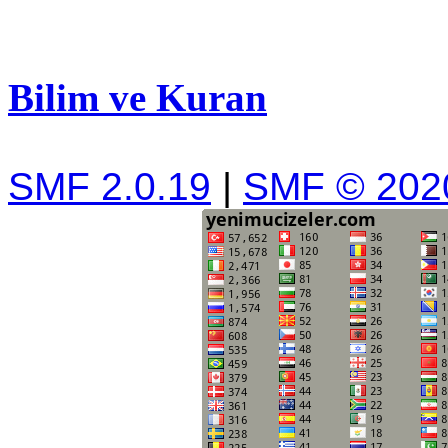
Bilim ve Kuran
SMF 2.0.19
|
SMF © 202