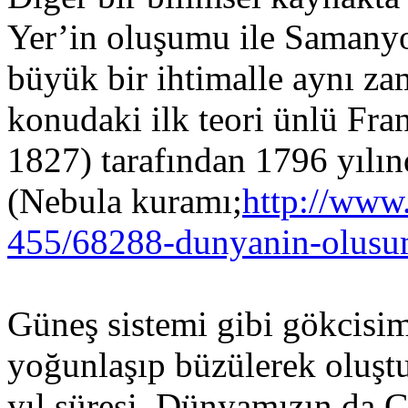
Yer’in oluşumu ile Samanyo
büyük bir ihtimalle aynı za
konudaki ilk teori ünlü Fra
1827) tarafından 1796 yılınd
(Nebula kuramı;
http://www.
455/68288-dunyanin-olusu
Güneş sistemi gibi gökcisim
yoğunlaşıp büzülerek oluşt
yıl süresi, Dünyamızın da G