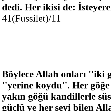
dedi. Her ikisi de: İsteyere
41(Fus
Böylece Allah onları ''iki
''yerine koydu''. Her göğe 
yakın göğü kandillerle süs
güçlü ve her şeyi bilen All