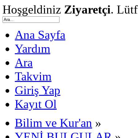
Hoşgeldiniz
Ziyaretçi
. Lüt
Ana Sayfa
Yardım
Ara
Takvim
Giriş Yap
Kayıt Ol
Bilim ve Kur'an
»
YENİ BULGULAR
»