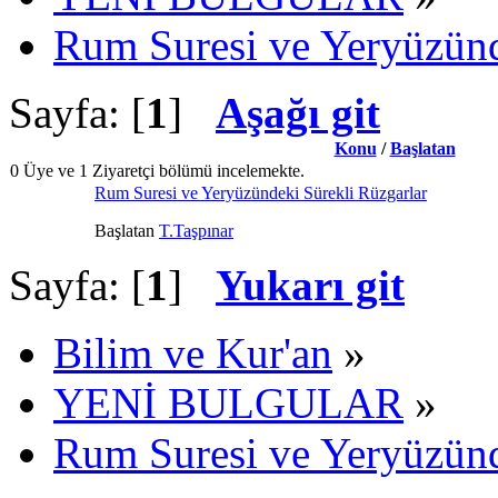
Rum Suresi ve Yeryüzünd
Sayfa: [
1
]
Aşağı git
Konu
/
Başlatan
0 Üye ve 1 Ziyaretçi bölümü incelemekte.
Rum Suresi ve Yeryüzündeki Sürekli Rüzgarlar
Başlatan
T.Taşpınar
Sayfa: [
1
]
Yukarı git
Bilim ve Kur'an
»
YENİ BULGULAR
»
Rum Suresi ve Yeryüzünd