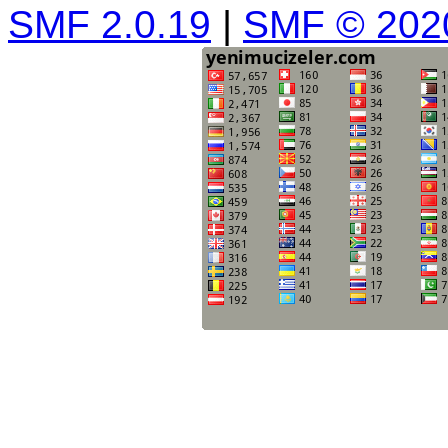
SMF 2.0.19
|
SMF © 202