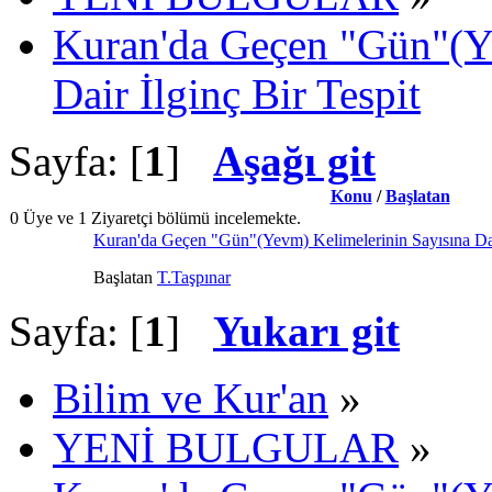
Kuran'da Geçen "Gün"(Y
Dair İlginç Bir Tespit
Sayfa: [
1
]
Aşağı git
Konu
/
Başlatan
0 Üye ve 1 Ziyaretçi bölümü incelemekte.
Kuran'da Geçen "Gün"(Yevm) Kelimelerinin Sayısına Dair
Başlatan
T.Taşpınar
Sayfa: [
1
]
Yukarı git
Bilim ve Kur'an
»
YENİ BULGULAR
»