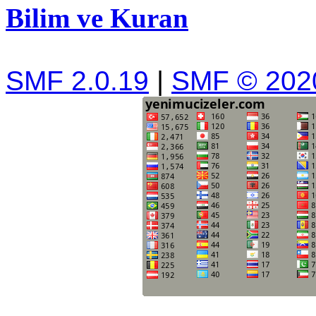
Bilim ve Kuran
SMF 2.0.19
|
SMF © 202