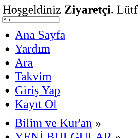
Hoşgeldiniz
Ziyaretçi
. Lüt
Ana Sayfa
Yardım
Ara
Takvim
Giriş Yap
Kayıt Ol
Bilim ve Kur'an
»
YENİ BULGULAR
»