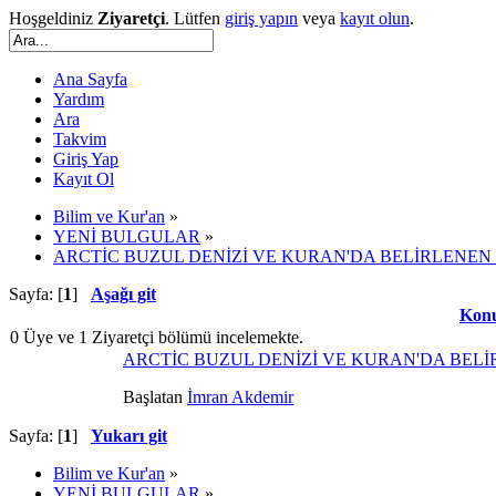
Hoşgeldiniz
Ziyaretçi
. Lütfen
giriş yapın
veya
kayıt olun
.
Ana Sayfa
Yardım
Ara
Takvim
Giriş Yap
Kayıt Ol
Bilim ve Kur'an
»
YENİ BULGULAR
»
ARCTİC BUZUL DENİZİ VE KURAN'DA BELİRLENEN
Sayfa: [
1
]
Aşağı git
Kon
0 Üye ve 1 Ziyaretçi bölümü incelemekte.
ARCTİC BUZUL DENİZİ VE KURAN'DA BEL
Başlatan
İmran Akdemir
Sayfa: [
1
]
Yukarı git
Bilim ve Kur'an
»
YENİ BULGULAR
»