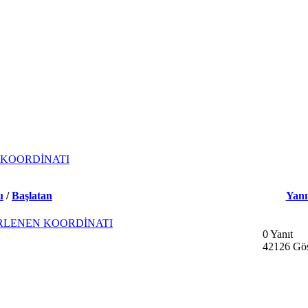
 KOORDİNATI
u
/
Başlatan
Yanı
İRLENEN KOORDİNATI
0 Yanıt
42126 Gös