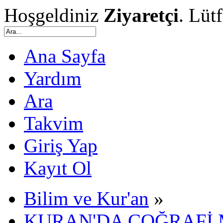
Hoşgeldiniz
Ziyaretçi
. Lüt
Ana Sayfa
Yardım
Ara
Takvim
Giriş Yap
Kayıt Ol
Bilim ve Kur'an
»
KURAN'DA COĞRAFİ