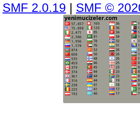
SMF 2.0.19
|
SMF © 202