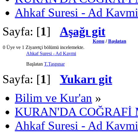
Ahkaf Suresi - Ad Kavm
Sayfa: [
1
]
Aşağı git
Konu
/
Başlatan
0 Üye ve 1 Ziyaretçi bölümü incelemekte.
Ahkaf Suresi - Ad Kavmi
Başlatan
T.Taşpınar
Sayfa: [
1
]
Yukarı git
Bilim ve Kur'an
»
KURAN'DA COĞRAFİ
Ahkaf Suresi - Ad Kavm