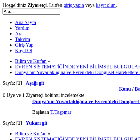
Hoşgeldiniz
Ziyaretçi
. Lütfen
giriş yapın
veya
kayıt olun
.
Ana Sayfa
Yardım
Ara
Takvim
Giriş Yap
Kayıt Ol
Bilim ve Kur'an
»
EVREN SİSTEMATİĞİNDE YENİ BİLİMSEL BULGULA
Dünya'nın Yuvarlaklığına ve Evren'deki Döngüsel Hareketlere K
Sayfa: [
1
]
Aşağı git
Konu
/
Ba
0 Üye ve 1 Ziyaretçi bölümü incelemekte.
Dünya'nın Yuvarlaklığına ve Evren'deki Döngüsel 
Başlatan
T.Taşpınar
Sayfa: [
1
]
Yukarı git
Bilim ve Kur'an
»
EVREN SİSTEMATİĞİNDE YENİ BİLİMSEL BULGULA