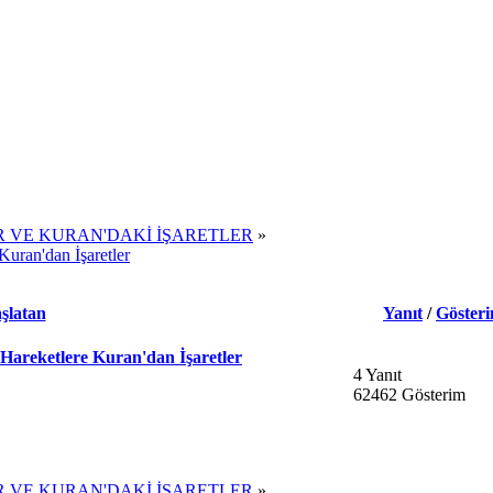
R VE KURAN'DAKİ İŞARETLER
»
uran'dan İşaretler
şlatan
Yanıt
/
Göster
Hareketlere Kuran'dan İşaretler
4 Yanıt
62462 Gösterim
R VE KURAN'DAKİ İŞARETLER
»