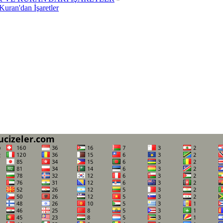
uran'dan İşaretler