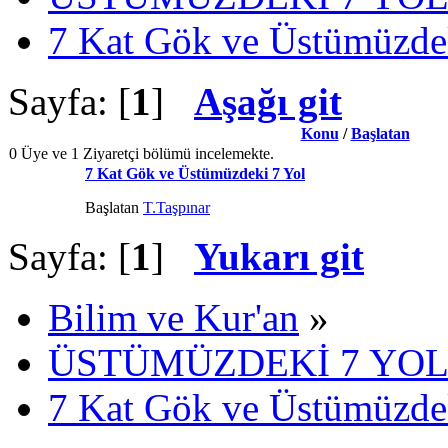
7 Kat Gök ve Üstümüzde
Sayfa: [
1
]
Aşağı git
Konu
/
Başlatan
0 Üye ve 1 Ziyaretçi bölümü incelemekte.
7 Kat Gök ve Üstümüzdeki 7 Yol
Başlatan
T.Taşpınar
Sayfa: [
1
]
Yukarı git
Bilim ve Kur'an
»
ÜSTÜMÜZDEKİ 7 YOL
7 Kat Gök ve Üstümüzde