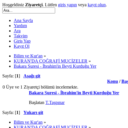
Hoşgeldiniz
Ziyaretçi
. Lütfen
giriş yapın
veya
kayıt olun
.
Ana Sayfa
Yardım
Ara
Takvim
Giriş Yap
Kayıt Ol
Bilim ve Kur'an
»
KURAN'DA COĞRAFİ MUCİZELER
»
Bakara Suresi - İbrahim'in Beyti Kurduğu Yer
Sayfa: [
1
]
Aşağı git
Konu
/
Baş
0 Üye ve 1 Ziyaretçi bölümü incelemekte.
Bakara Suresi - İbrahim'in Beyti Kurduğu Yer
Başlatan
T.Taşpınar
Sayfa: [
1
]
Yukarı git
Bilim ve Kur'an
»
KURAN'DA COĞRAFİ MUCİZELER
»