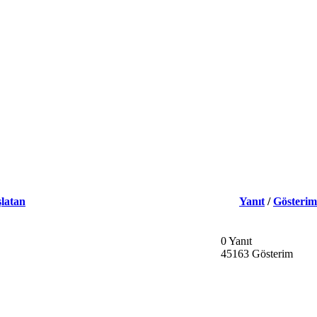
latan
Yanıt
/
Gösterim
0 Yanıt
45163 Gösterim